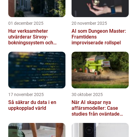
01 december 2025
20 november 2025
Hur verksamheter
AI som Dungeon Master:
utvärderar Sirvoy-
Framtidens
bokningssystem och
improviserade rollspel
andra moderna alternativ
17 november 2025
30 oktober 2025
Så säkrar du data i en
När AI skapar nya
uppkopplad värld
affärsmodeller: Case
studies från oväntade
branscher