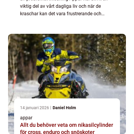
viktig del av vårt dagliga liv och när de
kraschar kan det vara frustrerande och
irriterande. Tyvärr upplever Samsung-
användare ibland att deras appar kraschar
på der...
14 januari 2026
Daniel Holm
appar
Allt du behöver veta om nikasilcylinder
för cross, enduro och snöskoter