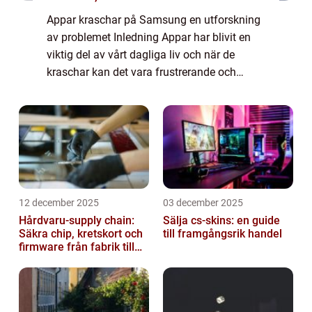
Appar kraschar på Samsung en utforskning
av problemet Inledning Appar har blivit en
viktig del av vårt dagliga liv och när de
kraschar kan det vara frustrerande och
irriterande. Tyvärr upplever Samsung-
användare ibland att deras appar kraschar
på der...
12 december 2025
03 december 2025
Hårdvaru-supply chain:
Sälja cs-skins: en guide
Säkra chip, kretskort och
till framgångsrik handel
firmware från fabrik till
datacenter