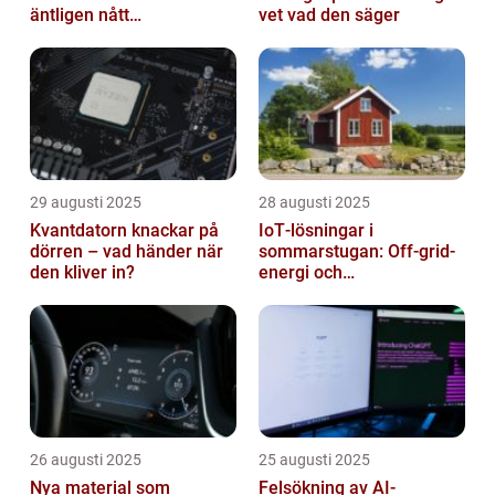
äntligen nått
vet vad den säger
masskonsumenten
29 augusti 2025
28 augusti 2025
Kvantdatorn knackar på
IoT‑lösningar i
dörren – vad händer när
sommarstugan: Off‑grid-
den kliver in?
energi och
solpanelövervakning
26 augusti 2025
25 augusti 2025
Nya material som
Felsökning av AI-