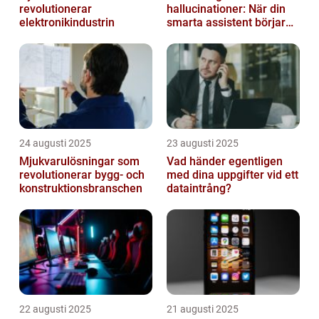
revolutionerar
hallucinationer: När din
elektronikindustrin
smarta assistent börjar
ljuga
24 augusti 2025
23 augusti 2025
Mjukvarulösningar som
Vad händer egentligen
revolutionerar bygg- och
med dina uppgifter vid ett
konstruktionsbranschen
dataintrång?
22 augusti 2025
21 augusti 2025