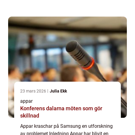
irriterande. Tyvärr upplever Samsung-
användare ibland att deras appar kraschar
på der...
23 mars 2026
Julia Ekk
appar
Konferens dalarna möten som gör
skillnad
Appar kraschar på Samsung en utforskning
av problemet Inledning Appar har blivit en