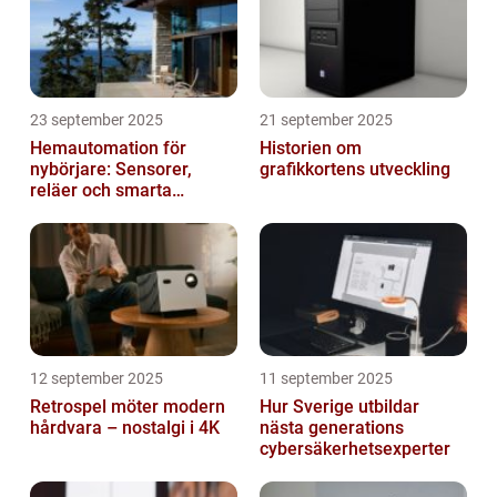
23 september 2025
21 september 2025
Hemautomation för
Historien om
nybörjare: Sensorer,
grafikkortens utveckling
reläer och smarta
triggers
12 september 2025
11 september 2025
Retrospel möter modern
Hur Sverige utbildar
hårdvara – nostalgi i 4K
nästa generations
cybersäkerhetsexperter