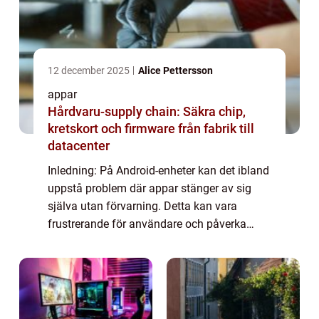
12 december 2025
Alice Pettersson
appar
Hårdvaru-supply chain: Säkra chip,
kretskort och firmware från fabrik till
datacenter
Inledning: På Android-enheter kan det ibland
uppstå problem där appar stänger av sig
själva utan förvarning. Detta kan vara
frustrerande för användare och påverka
användarupplevelsen negativt. I denna
artikel kommer vi att ge en grundlig översikt
öve...