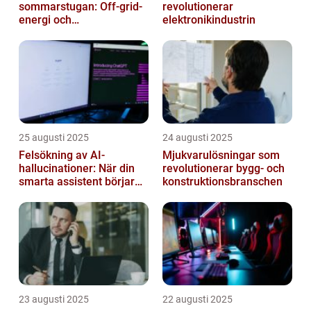
sommarstugan: Off‑grid-
revolutionerar
energi och
elektronikindustrin
solpanelövervakning
25 augusti 2025
24 augusti 2025
Felsökning av AI-
Mjukvarulösningar som
hallucinationer: När din
revolutionerar bygg- och
smarta assistent börjar
konstruktionsbranschen
ljuga
23 augusti 2025
22 augusti 2025