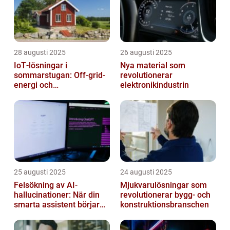
28 augusti 2025
26 augusti 2025
IoT‑lösningar i
Nya material som
sommarstugan: Off‑grid-
revolutionerar
energi och
elektronikindustrin
solpanelövervakning
25 augusti 2025
24 augusti 2025
Felsökning av AI-
Mjukvarulösningar som
hallucinationer: När din
revolutionerar bygg- och
smarta assistent börjar
konstruktionsbranschen
ljuga