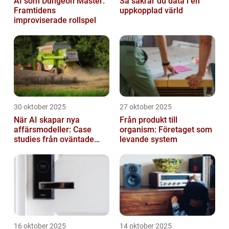
AI som Dungeon Master:
Så säkrar du data i en
Framtidens
uppkopplad värld
improviserade rollspel
30 oktober 2025
27 oktober 2025
När AI skapar nya
Från produkt till
affärsmodeller: Case
organism: Företaget som
studies från oväntade
levande system
branscher
16 oktober 2025
14 oktober 2025