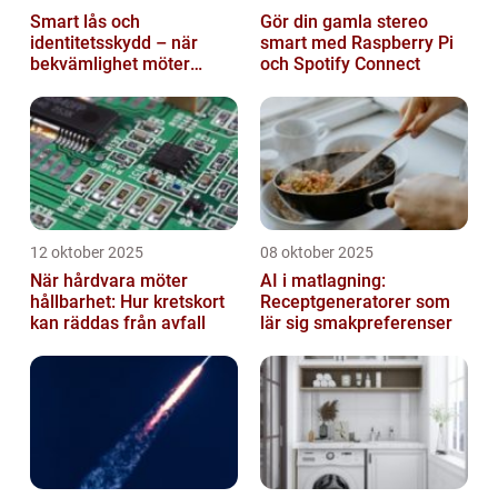
Smart lås och
Gör din gamla stereo
identitetsskydd – när
smart med Raspberry Pi
bekvämlighet möter
och Spotify Connect
risker för intrång
12 oktober 2025
08 oktober 2025
När hårdvara möter
AI i matlagning:
hållbarhet: Hur kretskort
Receptgeneratorer som
kan räddas från avfall
lär sig smakpreferenser