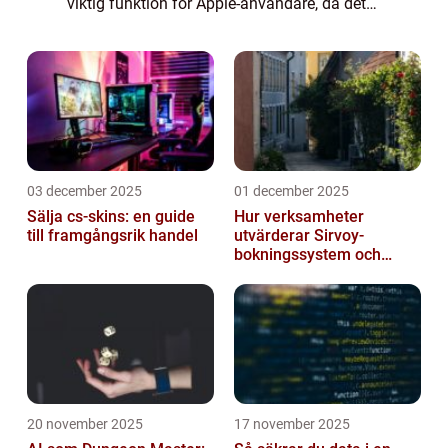
viktig funktion för Apple-användare, då det
möjliggör enkla och smidiga förändringar i
ens kontoinfo. Genom att...
03 december 2025
01 december 2025
Sälja cs-skins: en guide
Hur verksamheter
till framgångsrik handel
utvärderar Sirvoy-
bokningssystem och
andra moderna alternativ
20 november 2025
17 november 2025