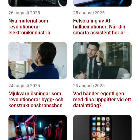
26 augusti 2025
25 augusti 2025
Nya material som
Felsökning av AI-
revolutionerar
hallucinationer: När din
elektronikindustrin
smarta assistent börjar
ljuga
24 augusti 2025
23 augusti 2025
Mjukvarulösningar som
Vad händer egentligen
revolutionerar bygg- och
med dina uppgifter vid ett
konstruktionsbranschen
dataintrång?