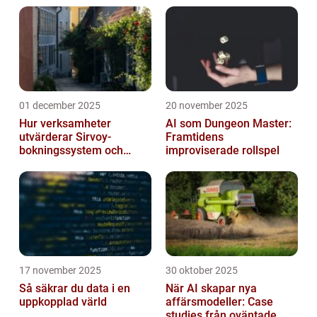
01 december 2025
20 november 2025
Hur verksamheter
AI som Dungeon Master:
utvärderar Sirvoy-
Framtidens
bokningssystem och
improviserade rollspel
andra moderna alternativ
17 november 2025
30 oktober 2025
Så säkrar du data i en
När AI skapar nya
uppkopplad värld
affärsmodeller: Case
studies från oväntade