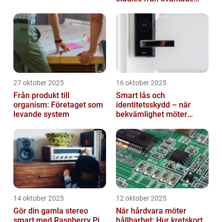
branscher
27 oktober 2025
16 oktober 2025
Från produkt till
Smart lås och
organism: Företaget som
identitetsskydd – när
levande system
bekvämlighet möter
risker för intrång
14 oktober 2025
12 oktober 2025
Gör din gamla stereo
När hårdvara möter
smart med Raspberry Pi
hållbarhet: Hur kretskort