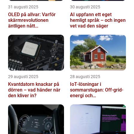
31 augusti 2025
30 augusti 2025
OLED på allvar: Varför
AI uppfann ett eget
skärmrevolutionen
hemligt språk – och ingen
äntligen nått
vet vad den säger
masskonsumenten
29 augusti 2025
28 augusti 2025
Kvantdatorn knackar på
IoT‑lösningar i
dörren – vad händer när
sommarstugan: Off‑grid-
den kliver in?
energi och
solpanelövervakning