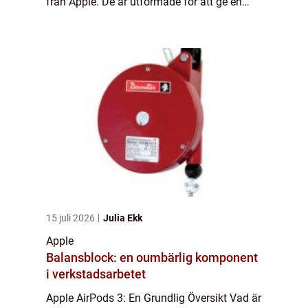
från Apple. De är utformade för att ge en
trådlös ljudupplevelse med hög kvalitet och
är kända för sin bekväma passform och...
15 juli 2026
Julia Ekk
Apple
Balansblock: en oumbärlig komponent
i verkstadsarbetet
Apple AirPods 3: En Grundlig Översikt Vad är