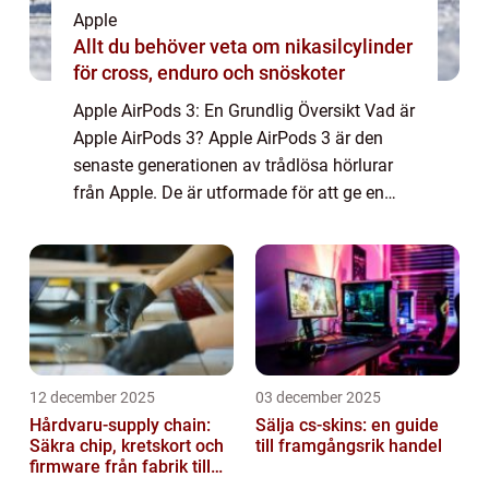
Apple
Allt du behöver veta om nikasilcylinder
för cross, enduro och snöskoter
Apple AirPods 3: En Grundlig Översikt Vad är
Apple AirPods 3? Apple AirPods 3 är den
senaste generationen av trådlösa hörlurar
från Apple. De är utformade för att ge en
trådlös ljudupplevelse med hög kvalitet och
är kända för sin bekväma passform och...
12 december 2025
03 december 2025
Hårdvaru-supply chain:
Sälja cs-skins: en guide
Säkra chip, kretskort och
till framgångsrik handel
firmware från fabrik till
datacenter