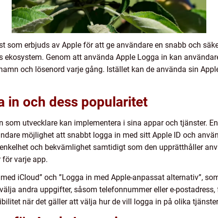
st som erbjuds av Apple för att ge användare en snabb och säker
as ekosystem. Genom att använda Apple Logga in kan användare e
amn och lösenord varje gång. Istället kan de använda sin Apple I
 in och dess popularitet
in som utvecklare kan implementera i sina appar och tjänster. E
ändare möjlighet att snabbt logga in med sitt Apple ID och använ
 enkelhet och bekvämlighet samtidigt som den upprätthåller anv
för varje app.
n med iCloud” och ”Logga in med Apple-anpassat alternativ”, so
välja andra uppgifter, såsom telefonnummer eller e-postadress, f
bilitet när det gäller att välja hur de vill logga in på olika tjän