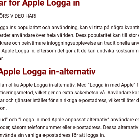
ar för Apple Logga in
ÖRS VIDEO HÄR]
Logga ins popularitet och användning, kan vi titta på några kvant
der användare över hela världen. Dess popularitet kan till stor de
äkrare och bekvämare inloggningsupplevelse än traditionella 
ill Apple Logga in, eftersom det gör att de kan undvika kostsamm
r.
Apple Logga in-alternativ
ellan olika Apple Logga in-alternativ. Med ”Logga in med Apple”
iseringsmetod, vilket ger en extra säkerhetsnivå. Användare kan 
h tjänster istället för sin riktiga e-postadress, vilket tillåter 
on.
ud” och ”Logga in med Apple-anpassat alternativ” användare en ö
toder, såsom telefonnummer eller e-postadress. Dessa alternat
använda sin vanliga e-postadress för att logga in.