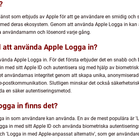
?
jänst som erbjuds av Apple för att ge användare en smidig och s
de med deras ekosystem. Genom att använda Apple Logga in kan a
ina användarnamn och lösenord varje gång.
 att använda Apple Logga in?
använda Apple Logga in. För det första erbjuder det en snabb oc
 med sitt Apple ID och autentisera sig med hjälp av biometrisk
et användarnas integritet genom att skapa unika, anonymiserade
 e-postkommunikation. Slutligen minskar det också säkerhetsrisk
da en säker autentiseringsmetod.
ogga in finns det?
ogga in som användare kan använda. En av de mest populära är '
gga in med sitt Apple ID och använda biometriska autentiserings
ch 'Logga in med Apple-anpassat alternativ', som ger användare fl