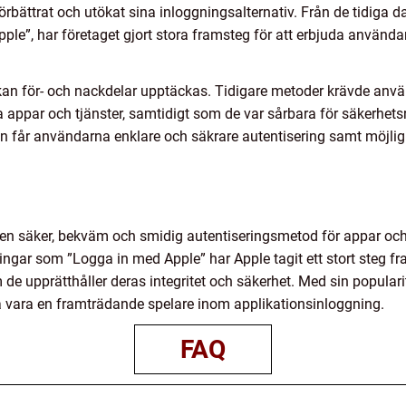
örbättrat och utökat sina inloggningsalternativ. Från de tidig
pple”, har företaget gjort stora framsteg för att erbjuda använd
n för- och nackdelar upptäckas. Tidigare metoder krävde anvä
appar och tjänster, samtidigt som de var sårbara för säkerhetsr
n får användarna enklare och säkrare autentisering samt möjlig
n säker, bekväm och smidig autentiseringsmetod för appar och t
gar som ”Logga in med Apple” har Apple tagit ett stort steg fr
de upprätthåller deras integritet och säkerhet. Med sin popula
ta vara en framträdande spelare inom applikationsinloggning.
FAQ