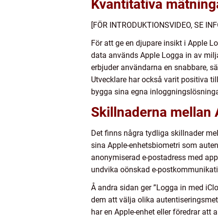
Kvantitativa mätning
[FÖR INTRODUKTIONSVIDEO, SE INF
För att ge en djupare insikt i Apple 
data används Apple Logga in av miljar
erbjuder användarna en snabbare, s
Utvecklare har också varit positiva t
bygga sina egna inloggningslösninga
Skillnaderna mellan 
Det finns några tydliga skillnader m
sina Apple-enhetsbiometri som autent
anonymiserad e-postadress med appar oc
undvika oönskad e-postkommunikati
Å andra sidan ger ”Logga in med iClo
dem att välja olika autentiseringsme
har en Apple-enhet eller föredrar att 