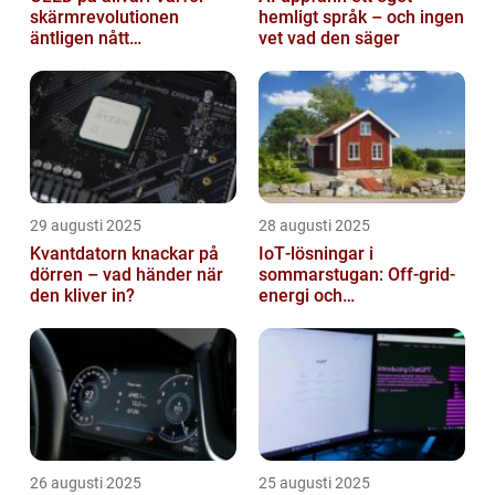
skärmrevolutionen
hemligt språk – och ingen
äntligen nått
vet vad den säger
masskonsumenten
29 augusti 2025
28 augusti 2025
Kvantdatorn knackar på
IoT‑lösningar i
dörren – vad händer när
sommarstugan: Off‑grid-
den kliver in?
energi och
solpanelövervakning
26 augusti 2025
25 augusti 2025