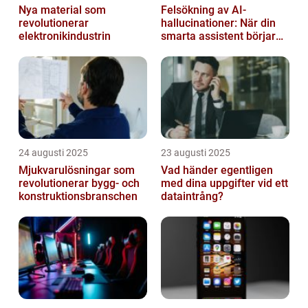
Nya material som
Felsökning av AI-
revolutionerar
hallucinationer: När din
elektronikindustrin
smarta assistent börjar
ljuga
24 augusti 2025
23 augusti 2025
Mjukvarulösningar som
Vad händer egentligen
revolutionerar bygg- och
med dina uppgifter vid ett
konstruktionsbranschen
dataintrång?