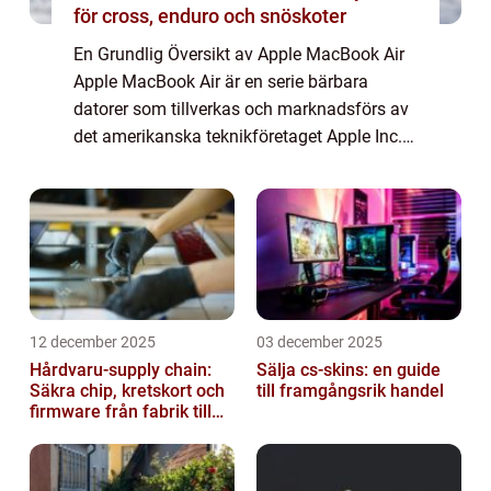
för cross, enduro och snöskoter
En Grundlig Översikt av Apple MacBook Air
Apple MacBook Air är en serie bärbara
datorer som tillverkas och marknadsförs av
det amerikanska teknikföretaget Apple Inc.
Den introducerades första gången år 2008
och har sedan dess blivit synonymt med
komp...
12 december 2025
03 december 2025
Hårdvaru-supply chain:
Sälja cs-skins: en guide
Säkra chip, kretskort och
till framgångsrik handel
firmware från fabrik till
datacenter