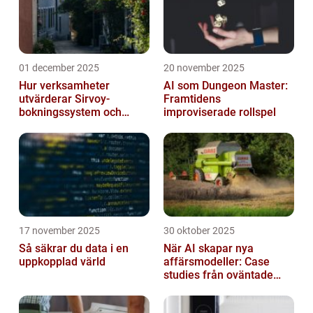
01 december 2025
20 november 2025
Hur verksamheter
AI som Dungeon Master:
utvärderar Sirvoy-
Framtidens
bokningssystem och
improviserade rollspel
andra moderna alternativ
17 november 2025
30 oktober 2025
Så säkrar du data i en
När AI skapar nya
uppkopplad värld
affärsmodeller: Case
studies från oväntade
branscher