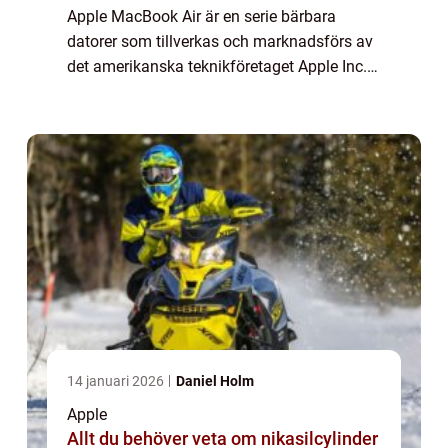
Apple MacBook Air är en serie bärbara
datorer som tillverkas och marknadsförs av
det amerikanska teknikföretaget Apple Inc.
Den introducerades första gången år 2008
och har sedan dess blivit synonymt med
komp...
14 januari 2026
Daniel Holm
Apple
Allt du behöver veta om nikasilcylinder