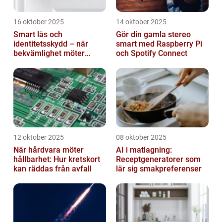
16 oktober 2025
14 oktober 2025
Smart lås och
Gör din gamla stereo
identitetsskydd – när
smart med Raspberry Pi
bekvämlighet möter
och Spotify Connect
risker för intrång
12 oktober 2025
08 oktober 2025
När hårdvara möter
AI i matlagning:
hållbarhet: Hur kretskort
Receptgeneratorer som
kan räddas från avfall
lär sig smakpreferenser