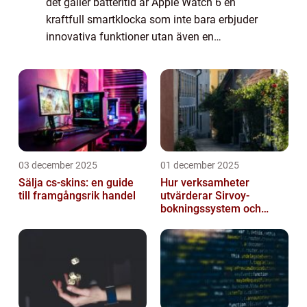
det gäller batteritid är Apple Watch 6 en
kraftfull smartklocka som inte bara erbjuder
innovativa funktioner utan även en
imponerande batteritid. Med sina olika
aspekter och användningsområden har
batteritid...
03 december 2025
01 december 2025
Sälja cs-skins: en guide
Hur verksamheter
till framgångsrik handel
utvärderar Sirvoy-
bokningssystem och
andra moderna alternativ