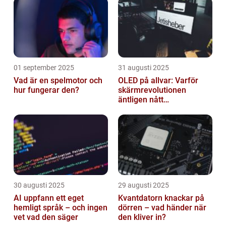
01 september 2025
31 augusti 2025
Vad är en spelmotor och
OLED på allvar: Varför
hur fungerar den?
skärmrevolutionen
äntligen nått
masskonsumenten
30 augusti 2025
29 augusti 2025
AI uppfann ett eget
Kvantdatorn knackar på
hemligt språk – och ingen
dörren – vad händer när
vet vad den säger
den kliver in?