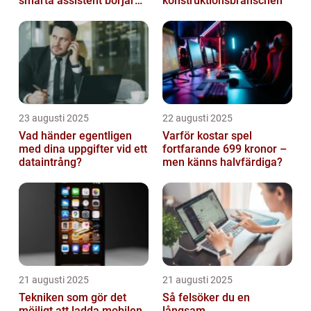
smarta assistent börjar
konstruktionsbranschen
ljuga
23 augusti 2025
22 augusti 2025
Vad händer egentligen
Varför kostar spel
med dina uppgifter vid ett
fortfarande 699 kronor –
dataintrång?
men känns halvfärdiga?
21 augusti 2025
21 augusti 2025
Tekniken som gör det
Så felsöker du en
möjligt att ladda mobilen
långsam