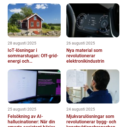
28 augusti 2025
26 augusti 2025
IoT‑lösningar i
Nya material som
sommarstugan: Off‑grid-
revolutionerar
energi och
elektronikindustrin
solpanelövervakning
25 augusti 2025
24 augusti 2025
Felsökning av AI-
Mjukvarulösningar som
hallucinationer: När din
revolutionerar bygg- och