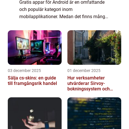
Gratis appar för Android är en omfattande
och populär kategori inom
mobilapplikationer. Medan det finns många
betalappar tillgängliga, erbjuder gratis appar
för Android ett brett utbud av funktioner och
verkt...
03 december 2025
01 december 2025
Sälja cs-skins: en guide
Hur verksamheter
till framgångsrik handel
utvärderar Sirvoy-
bokningssystem och
andra moderna alternativ