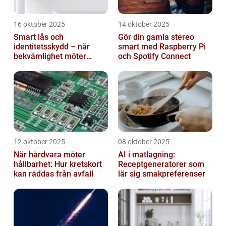
16 oktober 2025
14 oktober 2025
Smart lås och
Gör din gamla stereo
identitetsskydd – när
smart med Raspberry Pi
bekvämlighet möter
och Spotify Connect
risker för intrång
12 oktober 2025
08 oktober 2025
När hårdvara möter
AI i matlagning:
hållbarhet: Hur kretskort
Receptgeneratorer som
kan räddas från avfall
lär sig smakpreferenser