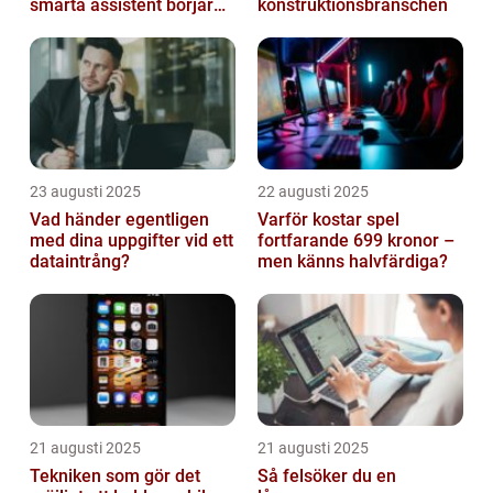
smarta assistent börjar
konstruktionsbranschen
ljuga
23 augusti 2025
22 augusti 2025
Vad händer egentligen
Varför kostar spel
med dina uppgifter vid ett
fortfarande 699 kronor –
dataintrång?
men känns halvfärdiga?
21 augusti 2025
21 augusti 2025
Tekniken som gör det
Så felsöker du en