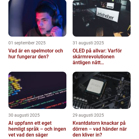
01 september 2025
31 augusti 2025
Vad är en spelmotor och
OLED på allvar: Varför
hur fungerar den?
skärmrevolutionen
äntligen nått
masskonsumenten
30 augusti 2025
29 augusti 2025
AI uppfann ett eget
Kvantdatorn knackar på
hemligt språk – och ingen
dörren – vad händer när
vet vad den säger
den kliver in?