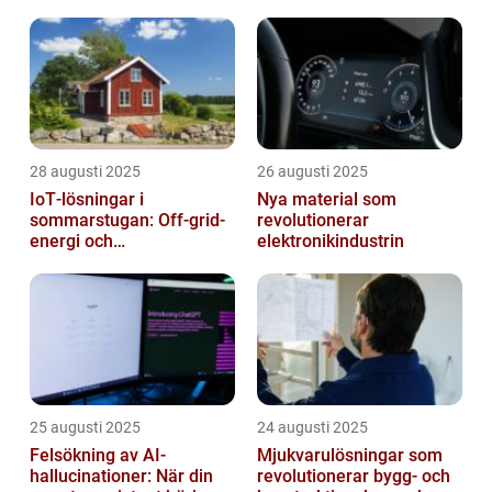
28 augusti 2025
26 augusti 2025
IoT‑lösningar i
Nya material som
sommarstugan: Off‑grid-
revolutionerar
energi och
elektronikindustrin
solpanelövervakning
25 augusti 2025
24 augusti 2025
Felsökning av AI-
Mjukvarulösningar som
hallucinationer: När din
revolutionerar bygg- och