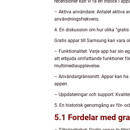
recensioner kan vi få en inblick i app
– Aktiva användare: Antalet aktiva a
användningsfrekvens.
4. En diskussion om hur olika ”gratis
Gratis appar till Samsung kan vara o
– Funktionalitet: Varje app har sin e
att erbjuda omfattande funktioner fö
multimediaupplevelse.
– Användargränssnitt: Appar kan ha 
appen.
– Uppdateringar och support: Kvalite
5. En historisk genomgång av för- oc
5.1 Fordelar med gra
– Tillgänglighet: Gratis appar är till