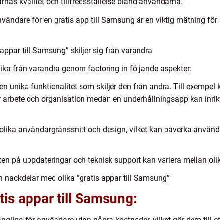
arnas kvalitet och tillfredsställelse bland användarna.
nvändare för en gratis app till Samsung är en viktig mätning fö
 appar till Samsung” skiljer sig från varandra
lika från varandra genom factoring in följande aspekter:
gen unika funktionalitet som skiljer den från andra. Till exempel
r arbete och organisation medan en underhållningsapp kan inrik
olika användargränssnitt och design, vilket kan påverka använ
ten på uppdateringar och teknisk support kan variera mellan olik
h nackdelar med olika ”gratis appar till Samsung”
tis appar till Samsung:
gängliga för användare utan några kostnader, vilket gör dem till et