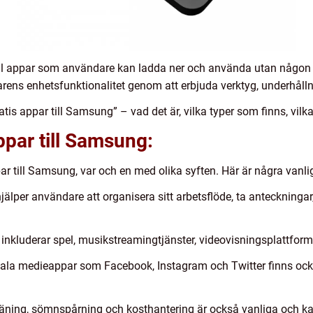
till appar som användare kan ladda ner och använda utan någon
rens enhetsfunktionalitet genom att erbjuda verktyg, underhål
tis appar till Samsung” – vad det är, vilka typer som finns, vil
ppar till Samsung:
par till Samsung, var och en med olika syften. Här är några vanli
jälper användare att organisera sitt arbetsflöde, ta anteckning
inkluderar spel, musikstreamingtjänster, videovisningsplattfor
la medieappar som Facebook, Instagram och Twitter finns också
träning, sömnspårning och kosthantering är också vanliga och k