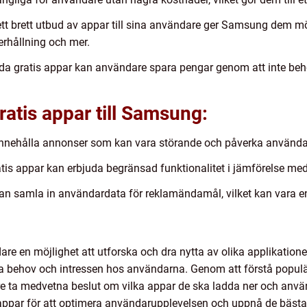
t brett utbud av appar till sina användare ger Samsung dem möjl
erhållning och mer.
da gratis appar kan användare spara pengar genom att inte behö
atis appar till Samsung:
innehålla annonser som kan vara störande och påverka använda
atis appar kan erbjuda begränsad funktionalitet i jämförelse me
 kan samla in användardata för reklamändamål, vilket kan vara e
re en möjlighet att utforska och dra nytta av olika applikatione
ika behov och intressen hos användarna. Genom att förstå populä
 ta medvetna beslut om vilka appar de ska ladda ner och använd
appar för att optimera användarupplevelsen och uppnå de bästa