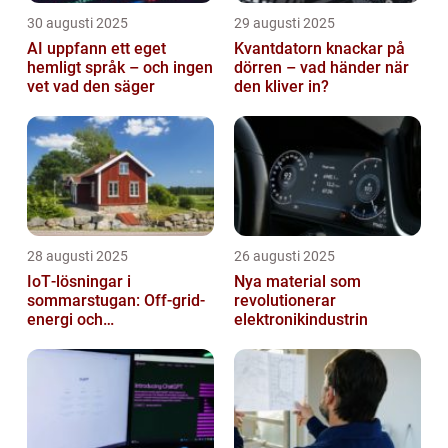
30 augusti 2025
29 augusti 2025
AI uppfann ett eget
Kvantdatorn knackar på
hemligt språk – och ingen
dörren – vad händer när
vet vad den säger
den kliver in?
28 augusti 2025
26 augusti 2025
IoT‑lösningar i
Nya material som
sommarstugan: Off‑grid-
revolutionerar
energi och
elektronikindustrin
solpanelövervakning