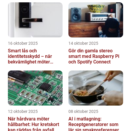
16 oktober 2025
14 oktober 2025
Smart lås och
Gör din gamla stereo
identitetsskydd – när
smart med Raspberry Pi
bekvämlighet möter
och Spotify Connect
risker för intrång
12 oktober 2025
08 oktober 2025
När hårdvara möter
AI i matlagning:
hållbarhet: Hur kretskort
Receptgeneratorer som
kan räddas från avfall
lär sig smakpreferenser