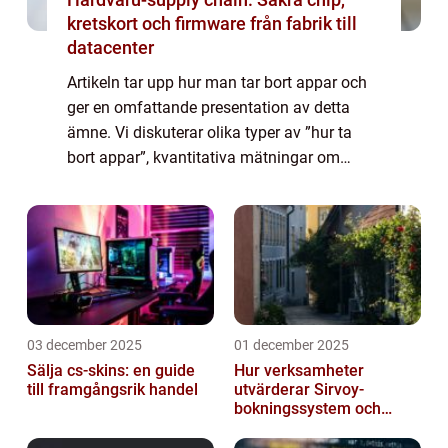
kretskort och firmware från fabrik till
datacenter
Artikeln tar upp hur man tar bort appar och
ger en omfattande presentation av detta
ämne. Vi diskuterar olika typer av ”hur ta
bort appar”, kvantitativa mätningar om
appborttagning, skillnaderna mellan olika
metoder och en historisk genom...
03 december 2025
01 december 2025
Sälja cs-skins: en guide
Hur verksamheter
till framgångsrik handel
utvärderar Sirvoy-
bokningssystem och
andra moderna alternativ