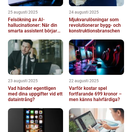
25 augusti 2025
24 augusti 2025
Felsökning av AI-
Mjukvarulösningar som
hallucinationer: När din
revolutionerar bygg- och
smarta assistent börjar
konstruktionsbranschen
ljuga
23 augusti 2025
22 augusti 2025
Vad händer egentligen
Varför kostar spel
med dina uppgifter vid ett
fortfarande 699 kronor –
dataintrång?
men känns halvfärdiga?