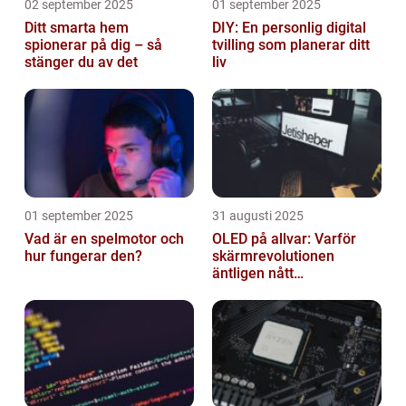
02 september 2025
01 september 2025
Ditt smarta hem
DIY: En personlig digital
spionerar på dig – så
tvilling som planerar ditt
stänger du av det
liv
01 september 2025
31 augusti 2025
Vad är en spelmotor och
OLED på allvar: Varför
hur fungerar den?
skärmrevolutionen
äntligen nått
masskonsumenten