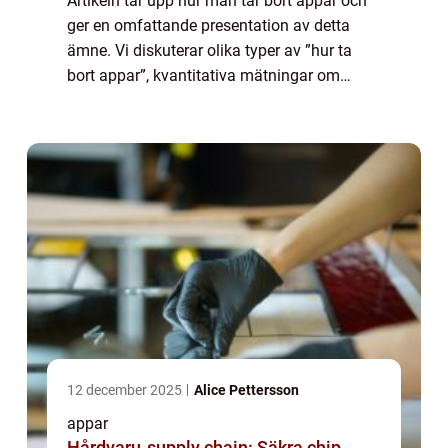
Artikeln tar upp hur man tar bort appar och
ger en omfattande presentation av detta
ämne. Vi diskuterar olika typer av ”hur ta
bort appar”, kvantitativa mätningar om
appborttagning, skillnaderna mellan olika
metoder och en historisk genom...
12 december 2025
Alice Pettersson
appar
Hårdvaru-supply chain: Säkra chip,