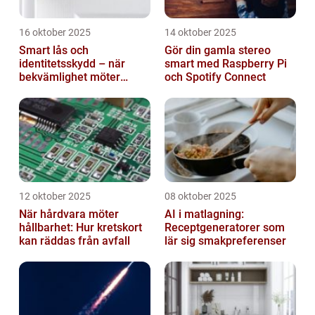
16 oktober 2025
14 oktober 2025
Smart lås och
Gör din gamla stereo
identitetsskydd – när
smart med Raspberry Pi
bekvämlighet möter
och Spotify Connect
risker för intrång
12 oktober 2025
08 oktober 2025
När hårdvara möter
AI i matlagning:
hållbarhet: Hur kretskort
Receptgeneratorer som
kan räddas från avfall
lär sig smakpreferenser