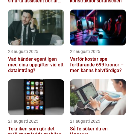
smarta assistent börjar
konstruktionsbranschen
ljuga
23 augusti 2025
22 augusti 2025
Vad händer egentligen
Varför kostar spel
med dina uppgifter vid ett
fortfarande 699 kronor –
dataintrång?
men känns halvfärdiga?
21 augusti 2025
21 augusti 2025
Tekniken som gör det
Så felsöker du en