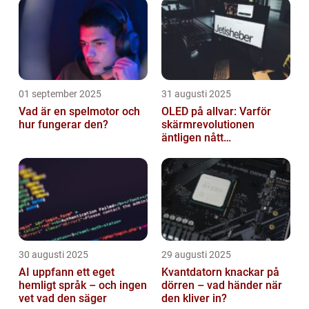
01 september 2025
31 augusti 2025
Vad är en spelmotor och
OLED på allvar: Varför
hur fungerar den?
skärmrevolutionen
äntligen nått
masskonsumenten
30 augusti 2025
29 augusti 2025
AI uppfann ett eget
Kvantdatorn knackar på
hemligt språk – och ingen
dörren – vad händer när
vet vad den säger
den kliver in?