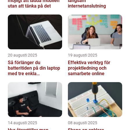
möjligt att ladda mobilen
långsam
utan att tänka på det
internetanslutning
20 augusti 2025
19 augusti 2025
Så förlänger du
Effektiva verktyg för
batteritiden på din laptop
projektledning och
med tre enkla
samarbete online
inställningar
14 augusti 2025
08 augusti 2025