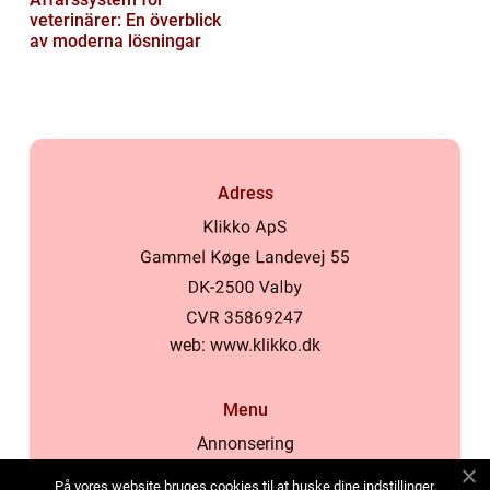
veterinärer: En överblick
av moderna lösningar
Adress
web:
www.klikko.dk
Menu
Annonsering
Om oss
På vores website bruges cookies til at huske dine indstillinger,