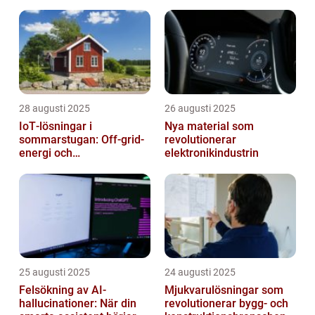
28 augusti 2025
26 augusti 2025
IoT‑lösningar i
Nya material som
sommarstugan: Off‑grid-
revolutionerar
energi och
elektronikindustrin
solpanelövervakning
25 augusti 2025
24 augusti 2025
Felsökning av AI-
Mjukvarulösningar som
hallucinationer: När din
revolutionerar bygg- och