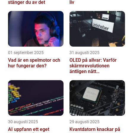
stänger du av det
liv
01 september 2025
31 augusti 2025
Vad är en spelmotor och
OLED på allvar: Varför
hur fungerar den?
skärmrevolutionen
äntligen nått
masskonsumenten
30 augusti 2025
29 augusti 2025
AI uppfann ett eget
Kvantdatorn knackar på