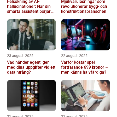
Felsökning av AI-
Mjukvarulösningar som
hallucinationer: När din
revolutionerar bygg- och
smarta assistent börjar
konstruktionsbranschen
ljuga
23 augusti 2025
22 augusti 2025
Vad händer egentligen
Varför kostar spel
med dina uppgifter vid ett
fortfarande 699 kronor –
dataintrång?
men känns halvfärdiga?
21 augusti 2025
21 augusti 2025