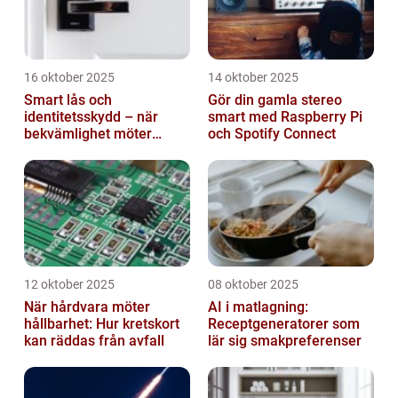
16 oktober 2025
14 oktober 2025
Smart lås och
Gör din gamla stereo
identitetsskydd – när
smart med Raspberry Pi
bekvämlighet möter
och Spotify Connect
risker för intrång
12 oktober 2025
08 oktober 2025
När hårdvara möter
AI i matlagning:
hållbarhet: Hur kretskort
Receptgeneratorer som
kan räddas från avfall
lär sig smakpreferenser