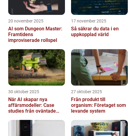
20 november 2025
17 november 2025
AI som Dungeon Master:
Så säkrar du data i en
Framtidens
uppkopplad värld
improviserade rollspel
30 oktober 2025
27 oktober 2025
När AI skapar nya
Från produkt till
affärsmodeller: Case
organism: Företaget som
studies från oväntade
levande system
branscher