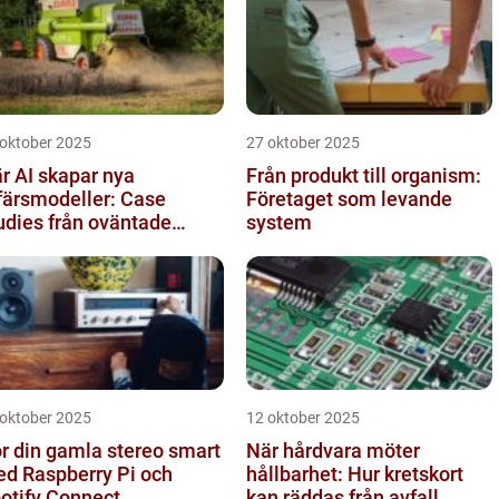
 oktober 2025
27 oktober 2025
r AI skapar nya
Från produkt till organism:
färsmodeller: Case
Företaget som levande
udies från oväntade
system
anscher
 oktober 2025
12 oktober 2025
r din gamla stereo smart
När hårdvara möter
d Raspberry Pi och
hållbarhet: Hur kretskort
otify Connect
kan räddas från avfall