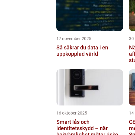
17 november 2025
30
Så säkrar du data i en
Nä
uppkopplad värld
af
st
br
16 oktober 2025
14
Smart lås och
Gö
identitetsskydd – när
me
bekvämlighet möter risker
Sp