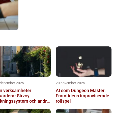
 december 2025
20 november 2025
r verksamheter
AI som Dungeon Master:
värderar Sirvoy-
Framtidens improviserade
kningssystem och andra
rollspel
derna alternativ