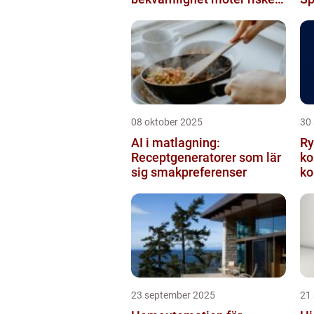
för intrång
08 oktober 2025
30
AI i matlagning:
Ry
Receptgeneratorer som lär
ko
sig smakpreferenser
ko
23 september 2025
21