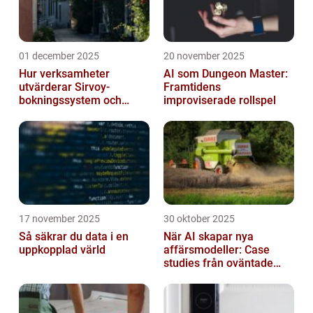
01 december 2025
20 november 2025
Hur verksamheter
AI som Dungeon Master:
utvärderar Sirvoy-
Framtidens
bokningssystem och
improviserade rollspel
andra moderna alternativ
17 november 2025
30 oktober 2025
Så säkrar du data i en
När AI skapar nya
uppkopplad värld
affärsmodeller: Case
studies från oväntade
branscher