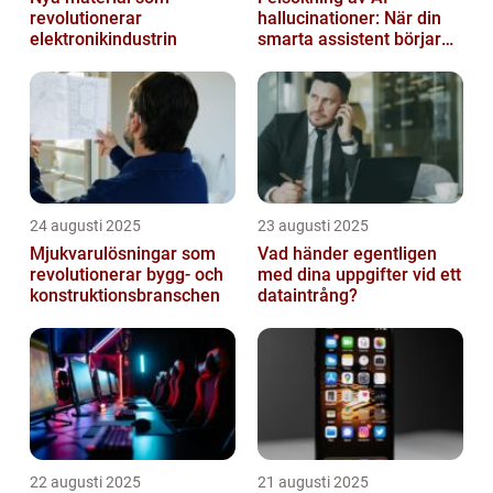
revolutionerar
hallucinationer: När din
elektronikindustrin
smarta assistent börjar
ljuga
24 augusti 2025
23 augusti 2025
Mjukvarulösningar som
Vad händer egentligen
revolutionerar bygg- och
med dina uppgifter vid ett
konstruktionsbranschen
dataintrång?
22 augusti 2025
21 augusti 2025