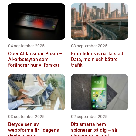
mikrokontroller
04 september 2025
03 september 2025
OpenAI lanserar Prism –
Framtidens smarta stad:
AI-arbetsytan som
Data, moln och bättre
förändrar hur vi forskar
trafik
03 september 2025
02 september 2025
Betydelsen av
Ditt smarta hem
webbformulär i dagens
spionerar på dig – så
digitala värld
stänger du av det