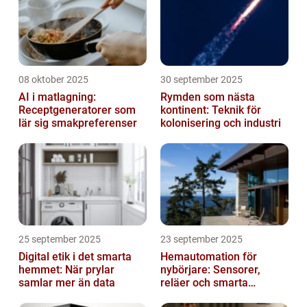
08 oktober 2025
30 september 2025
AI i matlagning:
Rymden som nästa
Receptgeneratorer som
kontinent: Teknik för
lär sig smakpreferenser
kolonisering och industri
25 september 2025
23 september 2025
Digital etik i det smarta
Hemautomation för
hemmet: När prylar
nybörjare: Sensorer,
samlar mer än data
reläer och smarta
triggers