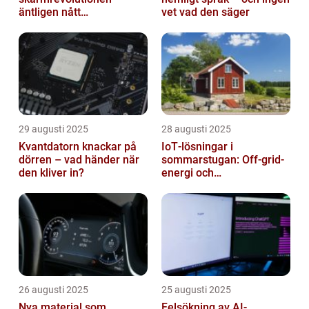
äntligen nått
vet vad den säger
masskonsumenten
29 augusti 2025
28 augusti 2025
Kvantdatorn knackar på
IoT‑lösningar i
dörren – vad händer när
sommarstugan: Off‑grid-
den kliver in?
energi och
solpanelövervakning
26 augusti 2025
25 augusti 2025
Nya material som
Felsökning av AI-