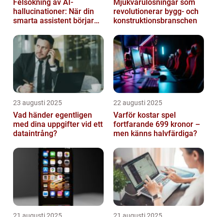
Felsökning av AI-
Mjukvarulösningar som
hallucinationer: När din
revolutionerar bygg- och
smarta assistent börjar
konstruktionsbranschen
ljuga
23 augusti 2025
22 augusti 2025
Vad händer egentligen
Varför kostar spel
med dina uppgifter vid ett
fortfarande 699 kronor –
dataintrång?
men känns halvfärdiga?
21 augusti 2025
21 augusti 2025