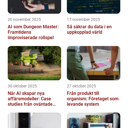
20 november 2025
17 november 2025
AI som Dungeon Master:
Så säkrar du data i en
Framtidens
uppkopplad värld
improviserade rollspel
30 oktober 2025
27 oktober 2025
När AI skapar nya
Från produkt till
affärsmodeller: Case
organism: Företaget som
studies från oväntade
levande system
branscher