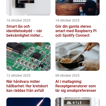
16 oktober 2025
14 oktober 2025
Smart lås och
Gör din gamla stereo
identitetsskydd – när
smart med Raspberry Pi
bekvämlighet möter
och Spotify Connect
risker för intrång
12 oktober 2025
08 oktober 2025
När hårdvara möter
AI i matlagning:
hållbarhet: Hur kretskort
Receptgeneratorer som
kan räddas från avfall
lär sig smakpreferenser