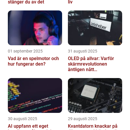
stänger du av det
liv
01 september 2025
31 augusti 2025
Vad är en spelmotor och
OLED på allvar: Varför
hur fungerar den?
skärmrevolutionen
äntligen nått
masskonsumenten
30 augusti 2025
29 augusti 2025
AI uppfann ett eget
Kvantdatorn knackar på