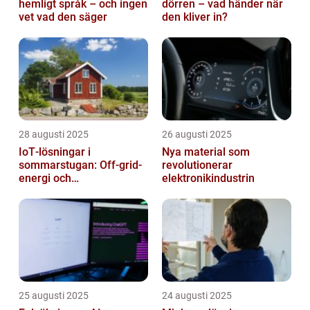
hemligt språk – och ingen
dörren – vad händer när
vet vad den säger
den kliver in?
28 augusti 2025
26 augusti 2025
IoT‑lösningar i
Nya material som
sommarstugan: Off‑grid-
revolutionerar
energi och
elektronikindustrin
solpanelövervakning
25 augusti 2025
24 augusti 2025