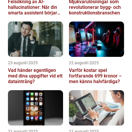
Felsökning av AI-
Mjukvarulösningar som
hallucinationer: När din
revolutionerar bygg- och
smarta assistent börjar
konstruktionsbranschen
ljuga
23 augusti 2025
22 augusti 2025
Vad händer egentligen
Varför kostar spel
med dina uppgifter vid ett
fortfarande 699 kronor –
dataintrång?
men känns halvfärdiga?
21 augusti 2025
21 augusti 2025