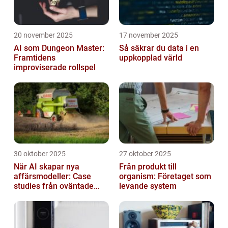
20 november 2025
17 november 2025
AI som Dungeon Master:
Så säkrar du data i en
Framtidens
uppkopplad värld
improviserade rollspel
30 oktober 2025
27 oktober 2025
När AI skapar nya
Från produkt till
affärsmodeller: Case
organism: Företaget som
studies från oväntade
levande system
branscher