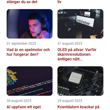
stänger du av det
liv
01 september 2025
31 augusti 2025
Vad är en spelmotor och
OLED på allvar: Varför
hur fungerar den?
skärmrevolutionen
äntligen nått
masskonsumenten
30 augusti 2025
29 augusti 2025
AI uppfann ett eget
Kvantdatorn knackar på