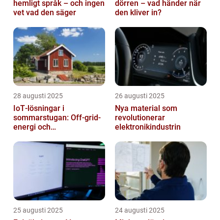
hemligt språk – och ingen
dörren – vad händer när
vet vad den säger
den kliver in?
28 augusti 2025
26 augusti 2025
IoT‑lösningar i
Nya material som
sommarstugan: Off‑grid-
revolutionerar
energi och
elektronikindustrin
solpanelövervakning
25 augusti 2025
24 augusti 2025