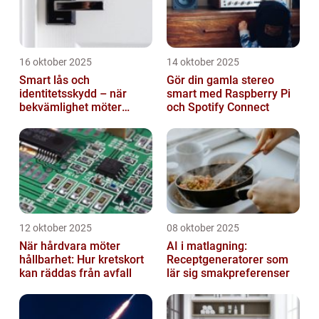
16 oktober 2025
14 oktober 2025
Smart lås och
Gör din gamla stereo
identitetsskydd – när
smart med Raspberry Pi
bekvämlighet möter
och Spotify Connect
risker för intrång
12 oktober 2025
08 oktober 2025
När hårdvara möter
AI i matlagning:
hållbarhet: Hur kretskort
Receptgeneratorer som
kan räddas från avfall
lär sig smakpreferenser