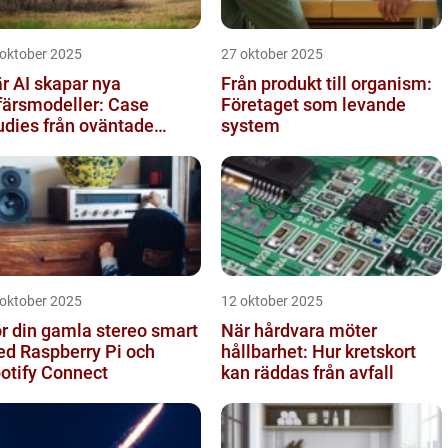
 oktober 2025
27 oktober 2025
r AI skapar nya
Från produkt till organism:
färsmodeller: Case
Företaget som levande
udies från oväntade
system
anscher
 oktober 2025
12 oktober 2025
r din gamla stereo smart
När hårdvara möter
d Raspberry Pi och
hållbarhet: Hur kretskort
otify Connect
kan räddas från avfall