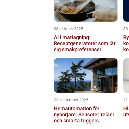
08 oktober 2025
30
AI i matlagning:
Ry
Receptgeneratorer som lär
ko
sig smakpreferenser
ko
23 september 2025
21
Hemautomation för
Hi
nybörjare: Sensorer, reläer
ut
och smarta triggers