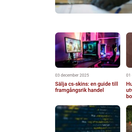
03 december 2025
01
Sälja cs-skins: en guide till
Hu
framgångsrik handel
ut
bo
mo