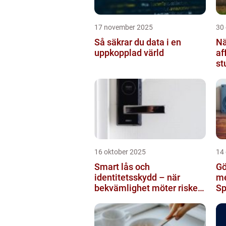
17 november 2025
30
Så säkrar du data i en
Nä
uppkopplad värld
af
st
br
16 oktober 2025
14
Smart lås och
Gö
identitetsskydd – när
me
bekvämlighet möter risker
Sp
för intrång