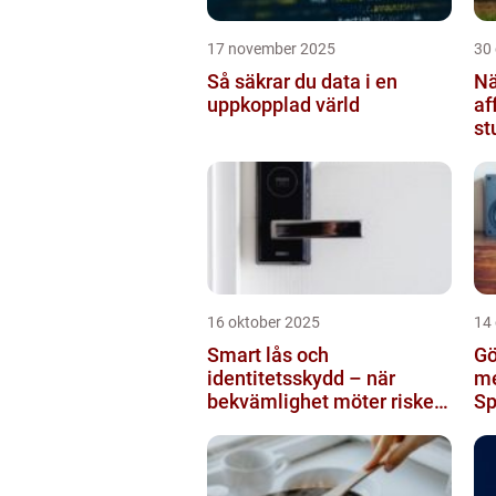
17 november 2025
30
Så säkrar du data i en
Nä
uppkopplad värld
af
st
br
16 oktober 2025
14
Smart lås och
Gö
identitetsskydd – när
me
bekvämlighet möter risker
Sp
för intrång