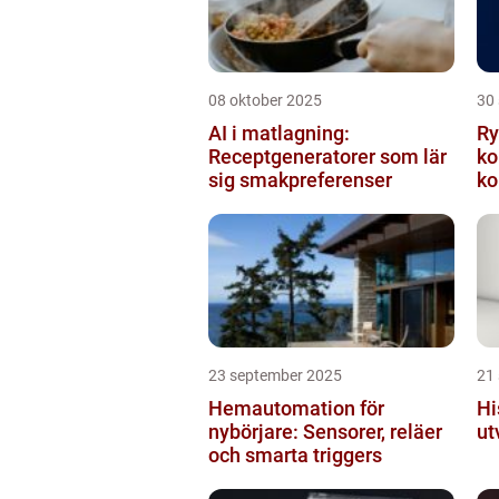
08 oktober 2025
30
AI i matlagning:
Ry
Receptgeneratorer som lär
ko
sig smakpreferenser
ko
23 september 2025
21
Hemautomation för
Hi
nybörjare: Sensorer, reläer
ut
och smarta triggers