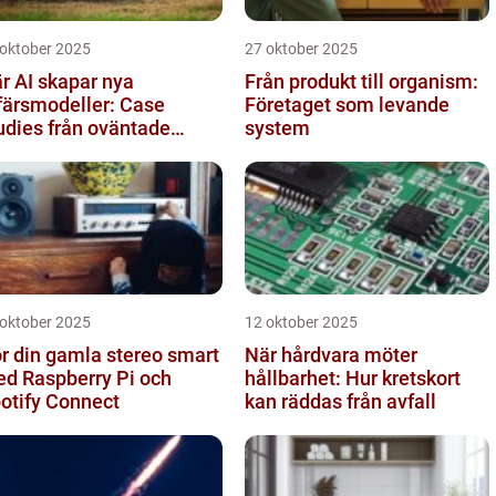
 oktober 2025
27 oktober 2025
r AI skapar nya
Från produkt till organism:
färsmodeller: Case
Företaget som levande
udies från oväntade
system
anscher
 oktober 2025
12 oktober 2025
r din gamla stereo smart
När hårdvara möter
d Raspberry Pi och
hållbarhet: Hur kretskort
otify Connect
kan räddas från avfall