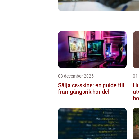
03 december 2025
01
Sälja cs-skins: en guide till
Hu
framgångsrik handel
ut
bo
mo