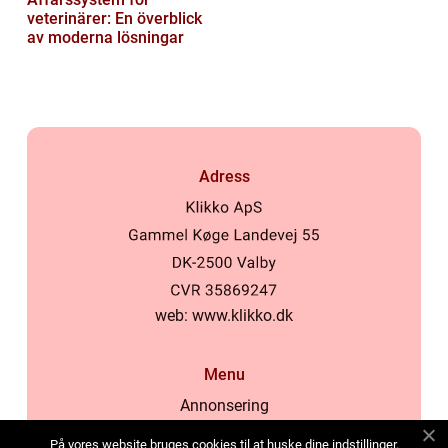
veterinärer: En överblick
av moderna lösningar
Adress
web:
www.klikko.dk
Menu
Annonsering
Om oss
På vores website bruges cookies til at huske dine indstillinger,