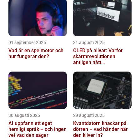
01 september 2025
31 augusti 2025
Vad är en spelmotor och
OLED på allvar: Varför
hur fungerar den?
skärmrevolutionen
äntligen nått
masskonsumenten
30 augusti 2025
29 augusti 2025
AI uppfann ett eget
Kvantdatorn knackar på
hemligt språk – och ingen
dörren – vad händer när
vet vad den säger
den kliver in?