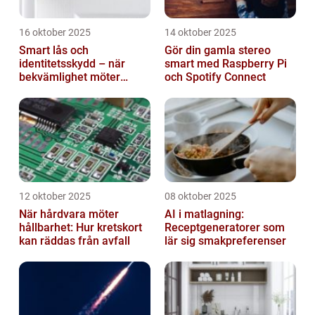
16 oktober 2025
14 oktober 2025
Smart lås och
Gör din gamla stereo
identitetsskydd – när
smart med Raspberry Pi
bekvämlighet möter
och Spotify Connect
risker för intrång
12 oktober 2025
08 oktober 2025
När hårdvara möter
AI i matlagning:
hållbarhet: Hur kretskort
Receptgeneratorer som
kan räddas från avfall
lär sig smakpreferenser