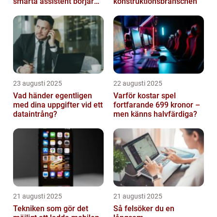
smarta assistent börjar
konstruktionsbranschen
ljuga
23 augusti 2025
22 augusti 2025
Vad händer egentligen
Varför kostar spel
med dina uppgifter vid ett
fortfarande 699 kronor –
dataintrång?
men känns halvfärdiga?
21 augusti 2025
21 augusti 2025
Tekniken som gör det
Så felsöker du en