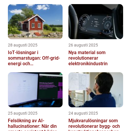
28 augusti 2025
26 augusti 2025
IoT‑lösningar i
Nya material som
sommarstugan: Off‑grid-
revolutionerar
energi och
elektronikindustrin
solpanelövervakning
25 augusti 2025
24 augusti 2025
Felsökning av AI-
Mjukvarulösningar som
hallucinationer: När din
revolutionerar bygg- och