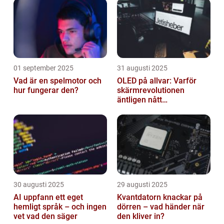
01 september 2025
31 augusti 2025
Vad är en spelmotor och
OLED på allvar: Varför
hur fungerar den?
skärmrevolutionen
äntligen nått
masskonsumenten
30 augusti 2025
29 augusti 2025
AI uppfann ett eget
Kvantdatorn knackar på
hemligt språk – och ingen
dörren – vad händer när
vet vad den säger
den kliver in?