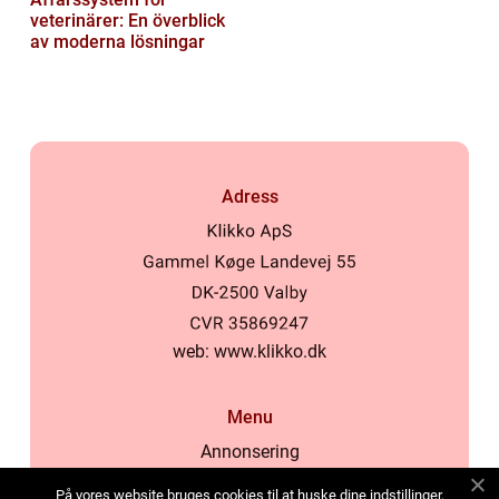
veterinärer: En överblick
av moderna lösningar
Adress
web:
www.klikko.dk
Menu
Annonsering
Om oss
På vores website bruges cookies til at huske dine indstillinger,