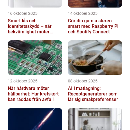
16 oktober 2025
14 oktober 2025
Smart lås och
Gör din gamla stereo
identitetsskydd – när
smart med Raspberry Pi
bekvämlighet möter
och Spotify Connect
risker för intrång
12 oktober 2025
08 oktober 2025
När hårdvara möter
AI i matlagning:
hållbarhet: Hur kretskort
Receptgeneratorer som
kan räddas från avfall
lär sig smakpreferenser