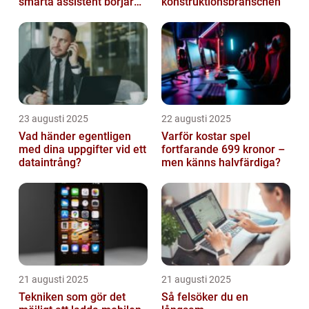
smarta assistent börjar
konstruktionsbranschen
ljuga
23 augusti 2025
22 augusti 2025
Vad händer egentligen
Varför kostar spel
med dina uppgifter vid ett
fortfarande 699 kronor –
dataintrång?
men känns halvfärdiga?
21 augusti 2025
21 augusti 2025
Tekniken som gör det
Så felsöker du en