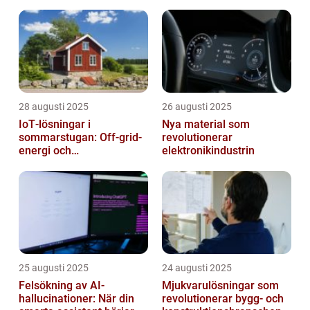
28 augusti 2025
26 augusti 2025
IoT‑lösningar i
Nya material som
sommarstugan: Off‑grid-
revolutionerar
energi och
elektronikindustrin
solpanelövervakning
25 augusti 2025
24 augusti 2025
Felsökning av AI-
Mjukvarulösningar som
hallucinationer: När din
revolutionerar bygg- och