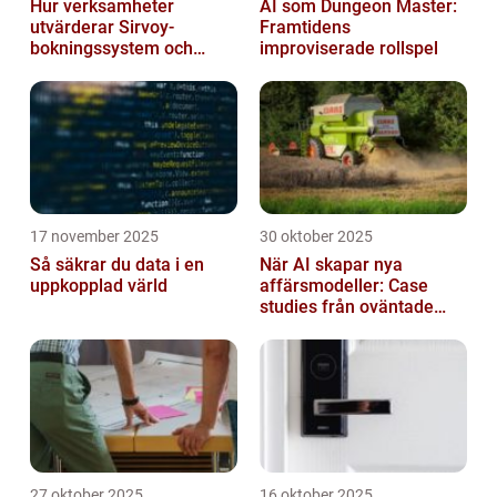
Hur verksamheter
AI som Dungeon Master:
utvärderar Sirvoy-
Framtidens
bokningssystem och
improviserade rollspel
andra moderna alternativ
17 november 2025
30 oktober 2025
Så säkrar du data i en
När AI skapar nya
uppkopplad värld
affärsmodeller: Case
studies från oväntade
branscher
27 oktober 2025
16 oktober 2025