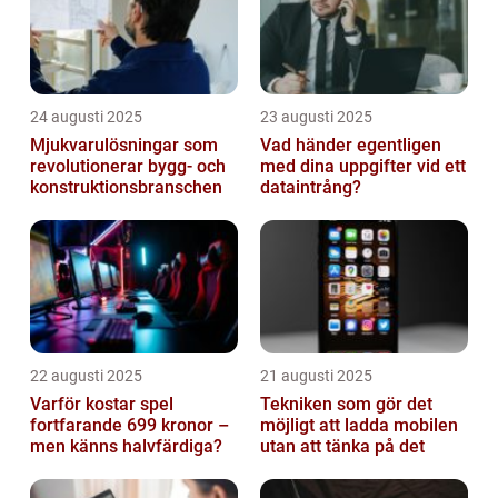
24 augusti 2025
23 augusti 2025
Mjukvarulösningar som
Vad händer egentligen
revolutionerar bygg- och
med dina uppgifter vid ett
konstruktionsbranschen
dataintrång?
22 augusti 2025
21 augusti 2025
Varför kostar spel
Tekniken som gör det
fortfarande 699 kronor –
möjligt att ladda mobilen
men känns halvfärdiga?
utan att tänka på det