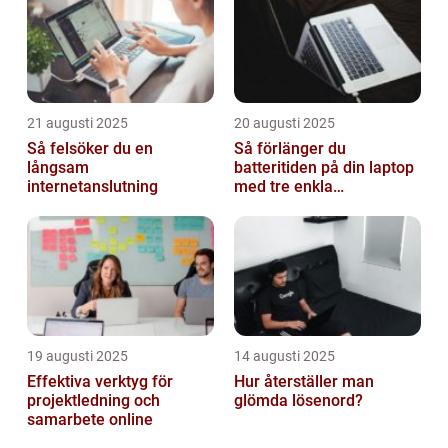
21 augusti 2025
20 augusti 2025
Så felsöker du en
Så förlänger du
långsam
batteritiden på din laptop
internetanslutning
med tre enkla
inställningar
19 augusti 2025
14 augusti 2025
Effektiva verktyg för
Hur återställer man
projektledning och
glömda lösenord?
samarbete online