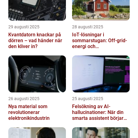
29 augusti 2025
28 augusti 2025
Kvantdatorn knackar på
IoT‑lösningar i
dörren – vad händer när
sommarstugan: Off‑grid-
den kliver in?
energi och
solpanelövervakning
26 augusti 2025
25 augusti 2025
Nya material som
Felsökning av AI-
revolutionerar
hallucinationer: När din
elektronikindustrin
smarta assistent börjar
ljuga