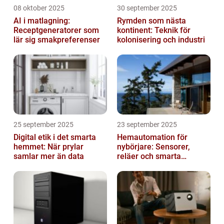
08 oktober 2025
30 september 2025
AI i matlagning:
Rymden som nästa
Receptgeneratorer som
kontinent: Teknik för
lär sig smakpreferenser
kolonisering och industri
25 september 2025
23 september 2025
Digital etik i det smarta
Hemautomation för
hemmet: När prylar
nybörjare: Sensorer,
samlar mer än data
reläer och smarta
triggers