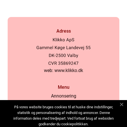
Adress
web:
www.klikko.dk
Menu
Annonsering
Om oss
På vores website bruges cookies til at huske dine indstillinger,
Cookies
statistik og personalisering af indhold og annoncer. Denne
information deles med tredjepart. Ved fortsat brug af websiden
Kontakta oss
godkender du cookiepolitikken.
Sitemap