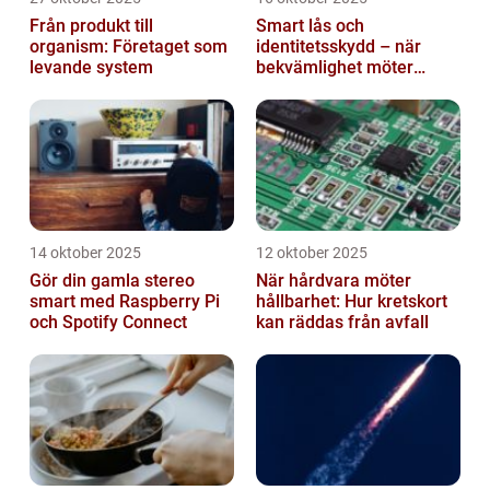
Från produkt till
Smart lås och
organism: Företaget som
identitetsskydd – när
levande system
bekvämlighet möter
risker för intrång
14 oktober 2025
12 oktober 2025
Gör din gamla stereo
När hårdvara möter
smart med Raspberry Pi
hållbarhet: Hur kretskort
och Spotify Connect
kan räddas från avfall