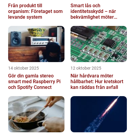
Från produkt till
Smart lås och
organism: Företaget som
identitetsskydd – när
levande system
bekvämlighet möter
risker för intrång
14 oktober 2025
12 oktober 2025
Gör din gamla stereo
När hårdvara möter
smart med Raspberry Pi
hållbarhet: Hur kretskort
och Spotify Connect
kan räddas från avfall