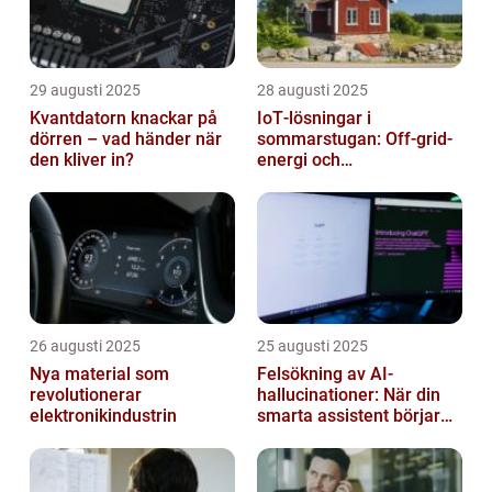
29 augusti 2025
28 augusti 2025
Kvantdatorn knackar på
IoT‑lösningar i
dörren – vad händer när
sommarstugan: Off‑grid-
den kliver in?
energi och
solpanelövervakning
26 augusti 2025
25 augusti 2025
Nya material som
Felsökning av AI-
revolutionerar
hallucinationer: När din
elektronikindustrin
smarta assistent börjar
ljuga