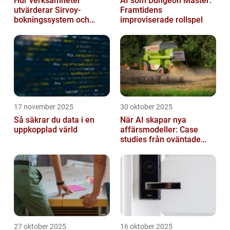
Hur verksamheter
AI som Dungeon Master:
utvärderar Sirvoy-
Framtidens
bokningssystem och
improviserade rollspel
andra moderna alternativ
17 november 2025
30 oktober 2025
Så säkrar du data i en
När AI skapar nya
uppkopplad värld
affärsmodeller: Case
studies från oväntade
branscher
27 oktober 2025
16 oktober 2025