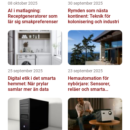
08 oktober 2025
30 september 2025
AI i matlagning:
Rymden som nästa
Receptgeneratorer som
kontinent: Teknik för
lär sig smakpreferenser
kolonisering och industri
25 september 2025
23 september 2025
Digital etik i det smarta
Hemautomation för
hemmet: När prylar
nybörjare: Sensorer,
samlar mer än data
reläer och smarta
triggers