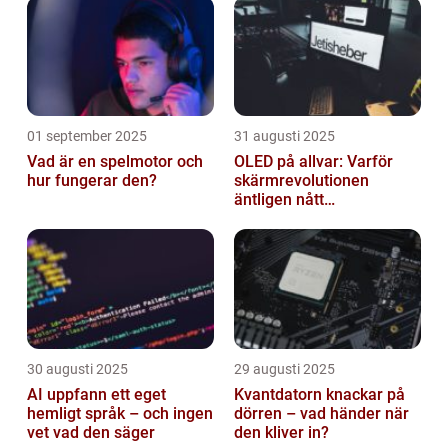
01 september 2025
31 augusti 2025
Vad är en spelmotor och
OLED på allvar: Varför
hur fungerar den?
skärmrevolutionen
äntligen nått
masskonsumenten
30 augusti 2025
29 augusti 2025
AI uppfann ett eget
Kvantdatorn knackar på
hemligt språk – och ingen
dörren – vad händer när
vet vad den säger
den kliver in?