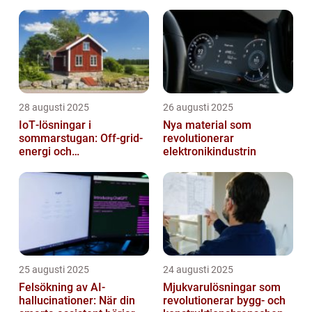
28 augusti 2025
26 augusti 2025
IoT‑lösningar i
Nya material som
sommarstugan: Off‑grid-
revolutionerar
energi och
elektronikindustrin
solpanelövervakning
25 augusti 2025
24 augusti 2025
Felsökning av AI-
Mjukvarulösningar som
hallucinationer: När din
revolutionerar bygg- och