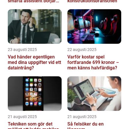
smarta assistent börjar
konstruktionsbranschen
ljuga
23 augusti 2025
22 augusti 2025
Vad händer egentligen
Varför kostar spel
med dina uppgifter vid ett
fortfarande 699 kronor –
dataintrång?
men känns halvfärdiga?
21 augusti 2025
21 augusti 2025
Tekniken som gör det
Så felsöker du en