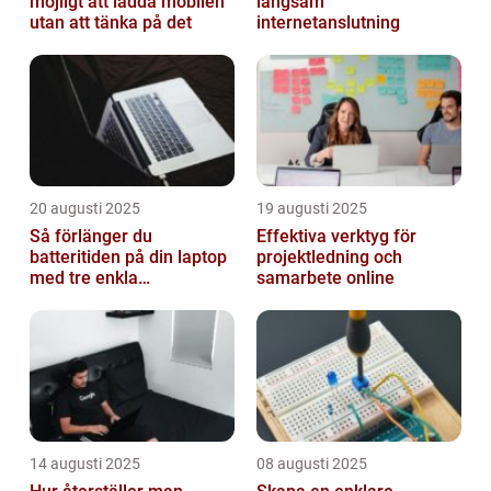
möjligt att ladda mobilen
långsam
utan att tänka på det
internetanslutning
20 augusti 2025
19 augusti 2025
Så förlänger du
Effektiva verktyg för
batteritiden på din laptop
projektledning och
med tre enkla
samarbete online
inställningar
14 augusti 2025
08 augusti 2025