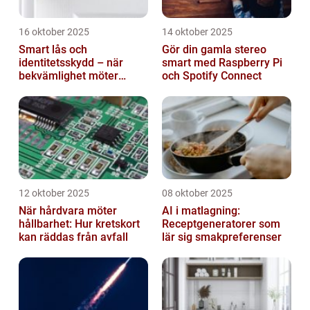
16 oktober 2025
14 oktober 2025
Smart lås och
Gör din gamla stereo
identitetsskydd – när
smart med Raspberry Pi
bekvämlighet möter
och Spotify Connect
risker för intrång
12 oktober 2025
08 oktober 2025
När hårdvara möter
AI i matlagning:
hållbarhet: Hur kretskort
Receptgeneratorer som
kan räddas från avfall
lär sig smakpreferenser