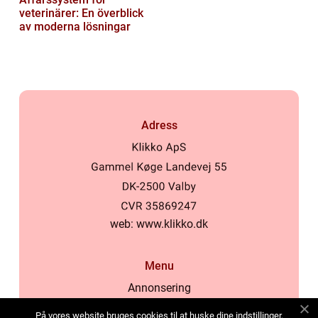
veterinärer: En överblick
av moderna lösningar
Adress
web:
www.klikko.dk
Menu
Annonsering
Om oss
På vores website bruges cookies til at huske dine indstillinger,