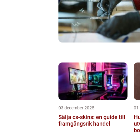
03 december 2025
01
Sälja cs-skins: en guide till
Hu
framgångsrik handel
ut
bo
mo