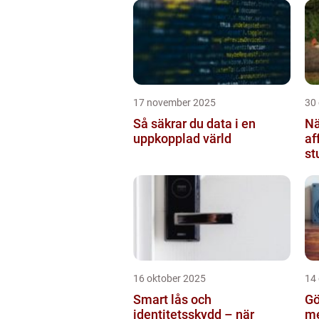
17 november 2025
30
Så säkrar du data i en
Nä
uppkopplad värld
af
st
br
16 oktober 2025
14
Smart lås och
Gö
identitetsskydd – när
me