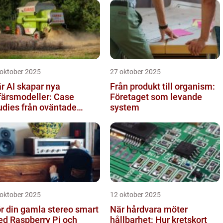
 oktober 2025
27 oktober 2025
r AI skapar nya
Från produkt till organism:
färsmodeller: Case
Företaget som levande
udies från oväntade
system
anscher
 oktober 2025
12 oktober 2025
r din gamla stereo smart
När hårdvara möter
d Raspberry Pi och
hållbarhet: Hur kretskort