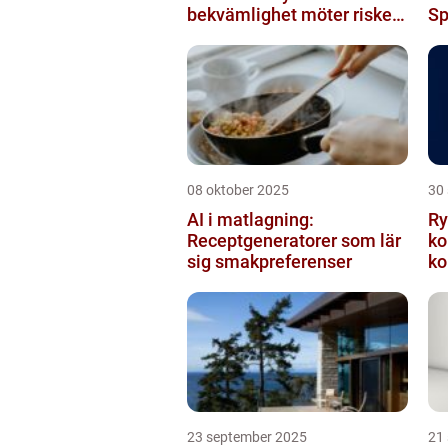
bekvämlighet möter risker
Sp
för intrång
08 oktober 2025
30
AI i matlagning:
Ry
Receptgeneratorer som lär
ko
sig smakpreferenser
ko
23 september 2025
21