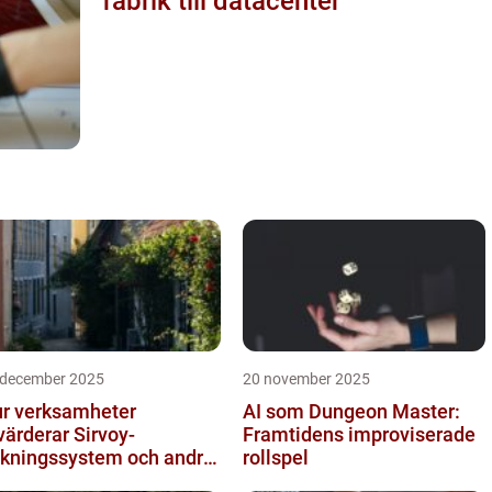
fabrik till datacenter
 december 2025
20 november 2025
r verksamheter
AI som Dungeon Master:
värderar Sirvoy-
Framtidens improviserade
kningssystem och andra
rollspel
derna alternativ