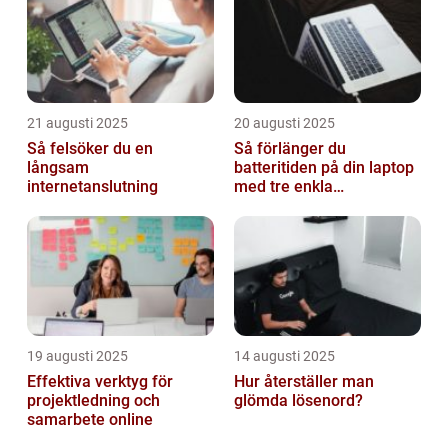
21 augusti 2025
20 augusti 2025
Så felsöker du en
Så förlänger du
långsam
batteritiden på din laptop
internetanslutning
med tre enkla
inställningar
19 augusti 2025
14 augusti 2025
Effektiva verktyg för
Hur återställer man
projektledning och
glömda lösenord?
samarbete online