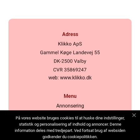
Adress
web:
www.klikko.dk
Menu
Annonsering
Om oss
På vores website bruges cookies til at huske dine indstillinger,
Cookies
statistik og personalisering af indhold og annoncer. Denne
information deles med tredjepart. Ved fortsat brug af websiden
Kontakta oss
godkender du cookiepolitikken.
Sitemap