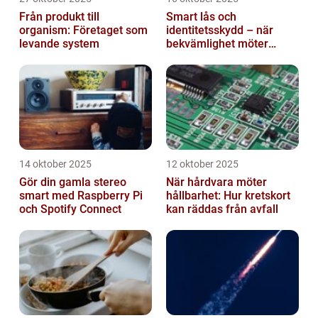
Från produkt till
Smart lås och
organism: Företaget som
identitetsskydd – när
levande system
bekvämlighet möter
risker för intrång
14 oktober 2025
12 oktober 2025
Gör din gamla stereo
När hårdvara möter
smart med Raspberry Pi
hållbarhet: Hur kretskort
och Spotify Connect
kan räddas från avfall