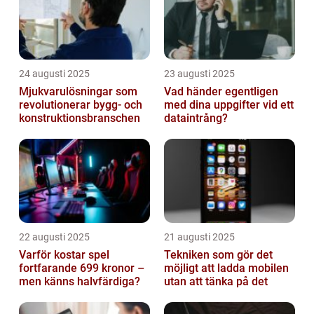
24 augusti 2025
23 augusti 2025
Mjukvarulösningar som
Vad händer egentligen
revolutionerar bygg- och
med dina uppgifter vid ett
konstruktionsbranschen
dataintrång?
22 augusti 2025
21 augusti 2025
Varför kostar spel
Tekniken som gör det
fortfarande 699 kronor –
möjligt att ladda mobilen
men känns halvfärdiga?
utan att tänka på det