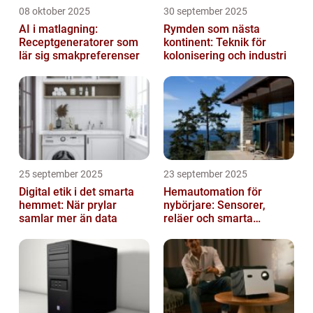
08 oktober 2025
30 september 2025
AI i matlagning:
Rymden som nästa
Receptgeneratorer som
kontinent: Teknik för
lär sig smakpreferenser
kolonisering och industri
25 september 2025
23 september 2025
Digital etik i det smarta
Hemautomation för
hemmet: När prylar
nybörjare: Sensorer,
samlar mer än data
reläer och smarta
triggers