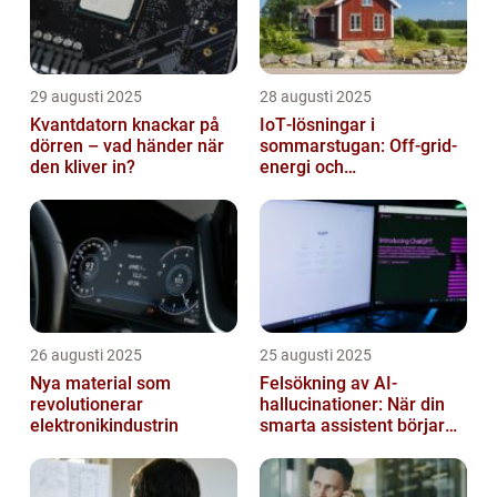
29 augusti 2025
28 augusti 2025
Kvantdatorn knackar på
IoT‑lösningar i
dörren – vad händer när
sommarstugan: Off‑grid-
den kliver in?
energi och
solpanelövervakning
26 augusti 2025
25 augusti 2025
Nya material som
Felsökning av AI-
revolutionerar
hallucinationer: När din
elektronikindustrin
smarta assistent börjar
ljuga