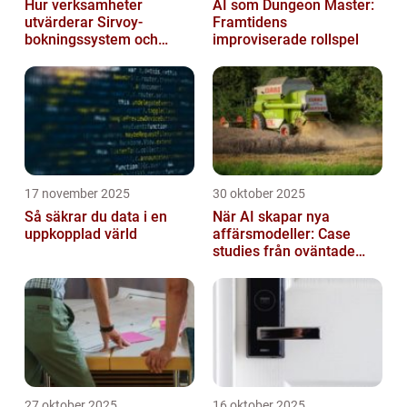
Hur verksamheter
AI som Dungeon Master:
utvärderar Sirvoy-
Framtidens
bokningssystem och
improviserade rollspel
andra moderna alternativ
17 november 2025
30 oktober 2025
Så säkrar du data i en
När AI skapar nya
uppkopplad värld
affärsmodeller: Case
studies från oväntade
branscher
27 oktober 2025
16 oktober 2025