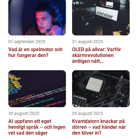
01 september 2025
31 augusti 2025
Vad är en spelmotor och
OLED på allvar: Varför
hur fungerar den?
skärmrevolutionen
äntligen nått
masskonsumenten
30 augusti 2025
29 augusti 2025
AI uppfann ett eget
Kvantdatorn knackar på
hemligt språk – och ingen
dörren – vad händer när
vet vad den säger
den kliver in?