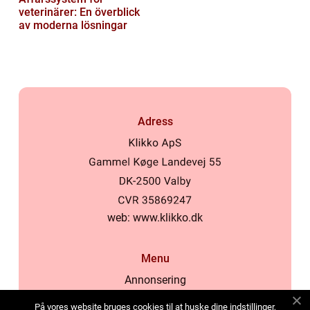
veterinärer: En överblick
av moderna lösningar
Adress
web:
www.klikko.dk
Menu
Annonsering
Om oss
På vores website bruges cookies til at huske dine indstillinger,