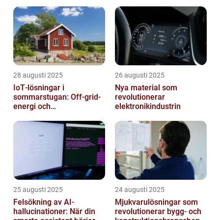
28 augusti 2025
26 augusti 2025
IoT‑lösningar i
Nya material som
sommarstugan: Off‑grid-
revolutionerar
energi och
elektronikindustrin
solpanelövervakning
25 augusti 2025
24 augusti 2025
Felsökning av AI-
Mjukvarulösningar som
hallucinationer: När din
revolutionerar bygg- och