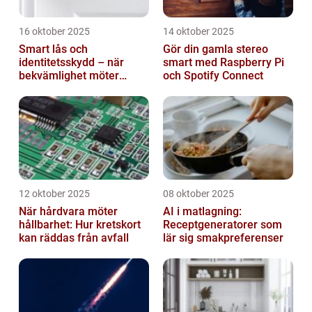
16 oktober 2025
14 oktober 2025
Smart lås och
Gör din gamla stereo
identitetsskydd – när
smart med Raspberry Pi
bekvämlighet möter
och Spotify Connect
risker för intrång
12 oktober 2025
08 oktober 2025
När hårdvara möter
AI i matlagning:
hållbarhet: Hur kretskort
Receptgeneratorer som
kan räddas från avfall
lär sig smakpreferenser