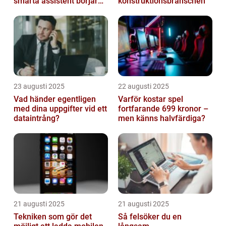
smarta assistent börjar
konstruktionsbranschen
ljuga
23 augusti 2025
22 augusti 2025
Vad händer egentligen
Varför kostar spel
med dina uppgifter vid ett
fortfarande 699 kronor –
dataintrång?
men känns halvfärdiga?
21 augusti 2025
21 augusti 2025
Tekniken som gör det
Så felsöker du en