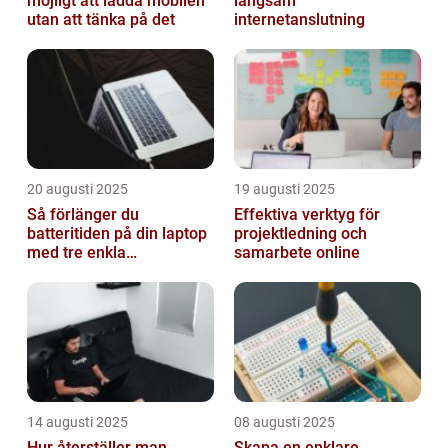
möjligt att ladda mobilen
långsam
utan att tänka på det
internetanslutning
20 augusti 2025
19 augusti 2025
Så förlänger du
Effektiva verktyg för
batteritiden på din laptop
projektledning och
med tre enkla
samarbete online
inställningar
14 augusti 2025
08 augusti 2025
Hur återställer man
Skapa en enklare