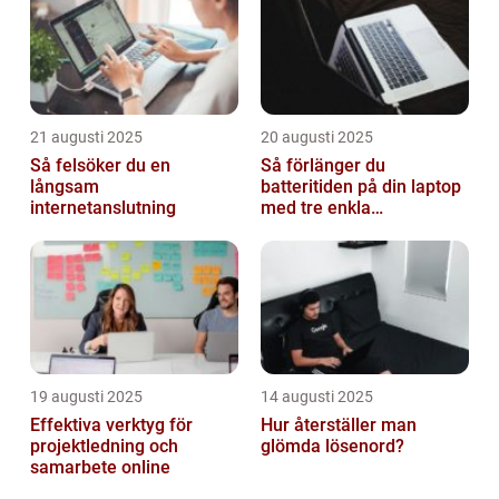
21 augusti 2025
20 augusti 2025
Så felsöker du en
Så förlänger du
långsam
batteritiden på din laptop
internetanslutning
med tre enkla
inställningar
19 augusti 2025
14 augusti 2025
Effektiva verktyg för
Hur återställer man
projektledning och
glömda lösenord?
samarbete online