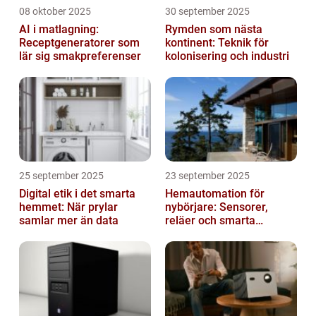
08 oktober 2025
30 september 2025
AI i matlagning:
Rymden som nästa
Receptgeneratorer som
kontinent: Teknik för
lär sig smakpreferenser
kolonisering och industri
25 september 2025
23 september 2025
Digital etik i det smarta
Hemautomation för
hemmet: När prylar
nybörjare: Sensorer,
samlar mer än data
reläer och smarta
triggers