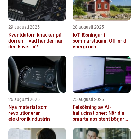
29 augusti 2025
28 augusti 2025
Kvantdatorn knackar på
IoT‑lösningar i
dörren – vad händer när
sommarstugan: Off‑grid-
den kliver in?
energi och
solpanelövervakning
26 augusti 2025
25 augusti 2025
Nya material som
Felsökning av AI-
revolutionerar
hallucinationer: När din
elektronikindustrin
smarta assistent börjar
ljuga