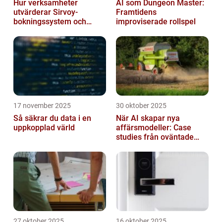
Hur verksamheter
AI som Dungeon Master:
utvärderar Sirvoy-
Framtidens
bokningssystem och
improviserade rollspel
andra moderna alternativ
17 november 2025
30 oktober 2025
Så säkrar du data i en
När AI skapar nya
uppkopplad värld
affärsmodeller: Case
studies från oväntade
branscher
27 oktober 2025
16 oktober 2025