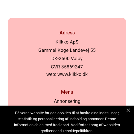
Adress
web:
www.klikko.dk
Menu
Annonsering
Om oss
På vores website bruges cookies til at huske dine indstillinger,
Cookies
statistik og personalisering af indhold og annoncer. Denne
information deles med tredjepart. Ved fortsat brug af websiden
Kontakta oss
godkender du cookiepolitikken.
Sitemap