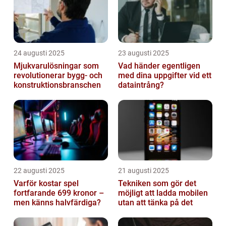
24 augusti 2025
23 augusti 2025
Mjukvarulösningar som
Vad händer egentligen
revolutionerar bygg- och
med dina uppgifter vid ett
konstruktionsbranschen
dataintrång?
22 augusti 2025
21 augusti 2025
Varför kostar spel
Tekniken som gör det
fortfarande 699 kronor –
möjligt att ladda mobilen
men känns halvfärdiga?
utan att tänka på det