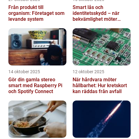
Från produkt till
Smart lås och
organism: Företaget som
identitetsskydd – när
levande system
bekvämlighet möter
risker för intrång
14 oktober 2025
12 oktober 2025
Gör din gamla stereo
När hårdvara möter
smart med Raspberry Pi
hållbarhet: Hur kretskort
och Spotify Connect
kan räddas från avfall