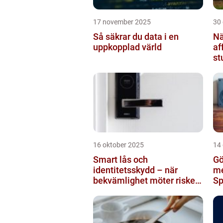
17 november 2025
30
Så säkrar du data i en
Nä
uppkopplad värld
af
st
br
16 oktober 2025
14
Smart lås och
Gö
identitetsskydd – när
me
bekvämlighet möter risker
Sp
för intrång