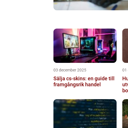
03 december 2025
01
Sälja cs-skins: en guide till
Hu
framgångsrik handel
ut
bo
mo