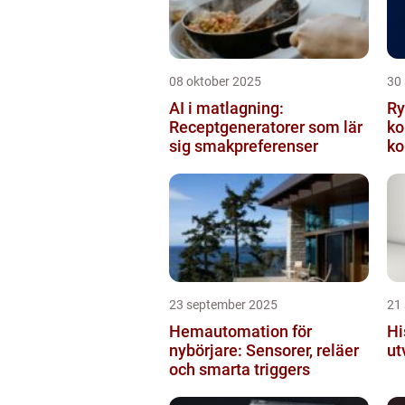
08 oktober 2025
30
AI i matlagning:
Ry
Receptgeneratorer som lär
ko
sig smakpreferenser
ko
23 september 2025
21
Hemautomation för
Hi
nybörjare: Sensorer, reläer
ut
och smarta triggers