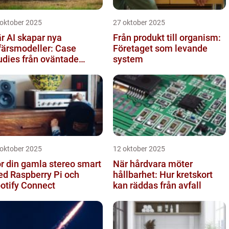
 oktober 2025
27 oktober 2025
r AI skapar nya
Från produkt till organism:
färsmodeller: Case
Företaget som levande
udies från oväntade
system
anscher
 oktober 2025
12 oktober 2025
r din gamla stereo smart
När hårdvara möter
d Raspberry Pi och
hållbarhet: Hur kretskort
otify Connect
kan räddas från avfall