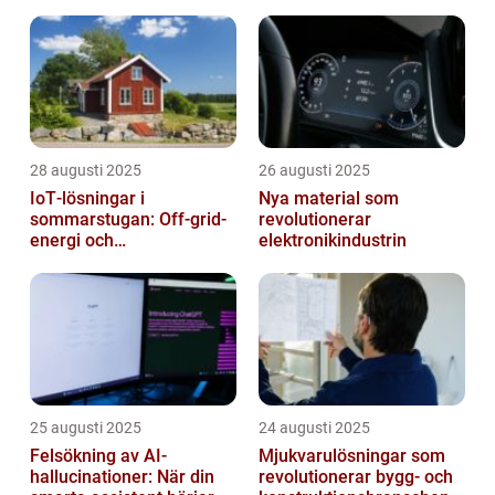
28 augusti 2025
26 augusti 2025
IoT‑lösningar i
Nya material som
sommarstugan: Off‑grid-
revolutionerar
energi och
elektronikindustrin
solpanelövervakning
25 augusti 2025
24 augusti 2025
Felsökning av AI-
Mjukvarulösningar som
hallucinationer: När din
revolutionerar bygg- och