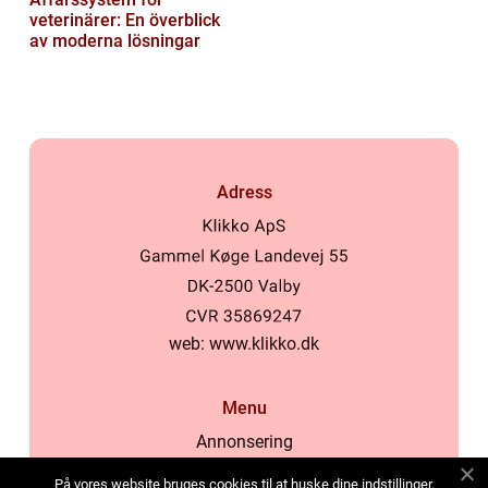
veterinärer: En överblick
av moderna lösningar
Adress
web:
www.klikko.dk
Menu
Annonsering
Om oss
På vores website bruges cookies til at huske dine indstillinger,