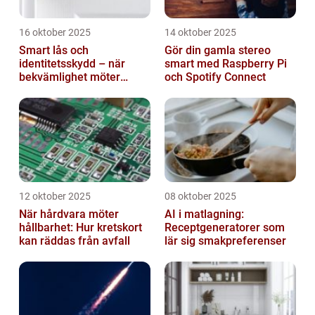
16 oktober 2025
14 oktober 2025
Smart lås och
Gör din gamla stereo
identitetsskydd – när
smart med Raspberry Pi
bekvämlighet möter
och Spotify Connect
risker för intrång
12 oktober 2025
08 oktober 2025
När hårdvara möter
AI i matlagning:
hållbarhet: Hur kretskort
Receptgeneratorer som
kan räddas från avfall
lär sig smakpreferenser