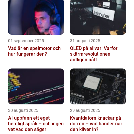
01 september 2025
31 augusti 2025
Vad är en spelmotor och
OLED på allvar: Varför
hur fungerar den?
skärmrevolutionen
äntligen nått
masskonsumenten
30 augusti 2025
29 augusti 2025
AI uppfann ett eget
Kvantdatorn knackar på
hemligt språk – och ingen
dörren – vad händer när
vet vad den säger
den kliver in?