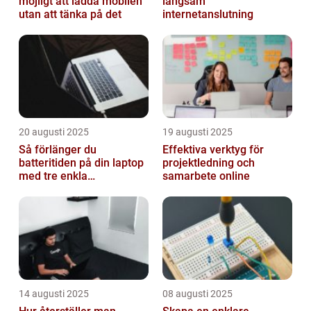
möjligt att ladda mobilen
långsam
utan att tänka på det
internetanslutning
20 augusti 2025
19 augusti 2025
Så förlänger du
Effektiva verktyg för
batteritiden på din laptop
projektledning och
med tre enkla
samarbete online
inställningar
14 augusti 2025
08 augusti 2025