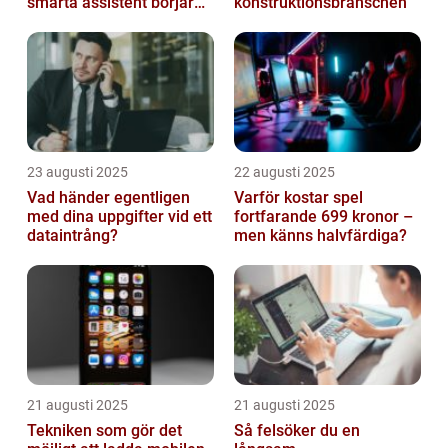
smarta assistent börjar
konstruktionsbranschen
ljuga
23 augusti 2025
22 augusti 2025
Vad händer egentligen
Varför kostar spel
med dina uppgifter vid ett
fortfarande 699 kronor –
dataintrång?
men känns halvfärdiga?
21 augusti 2025
21 augusti 2025
Tekniken som gör det
Så felsöker du en