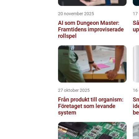
20 november 2025
17
AI som Dungeon Master:
Så
Framtidens improviserade
up
rollspel
27 oktober 2025
16
Från produkt till organism:
Sm
Företaget som levande
id
system
be
fö