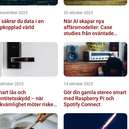
 november 2025
30 oktober 2025
 säkrar du data i en
När AI skapar nya
pkopplad värld
affärsmodeller: Case
studies från oväntade
branscher
 oktober 2025
14 oktober 2025
art lås och
Gör din gamla stereo smart
entitetsskydd – när
med Raspberry Pi och
kvämlighet möter risker
Spotify Connect
r intrång