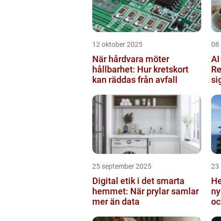
12 oktober 2025
08
När hårdvara möter
AI
hållbarhet: Hur kretskort
Re
kan räddas från avfall
si
25 september 2025
23
Digital etik i det smarta
He
hemmet: När prylar samlar
ny
mer än data
oc