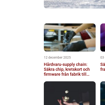
12 december 2025
03
Hårdvaru-supply chain:
Sä
Säkra chip, kretskort och
fr
firmware från fabrik till
datacenter