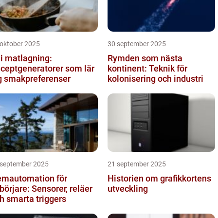
 oktober 2025
30 september 2025
 i matlagning:
Rymden som nästa
ceptgeneratorer som lär
kontinent: Teknik för
g smakpreferenser
kolonisering och industri
 september 2025
21 september 2025
mautomation för
Historien om grafikkortens
börjare: Sensorer, reläer
utveckling
h smarta triggers