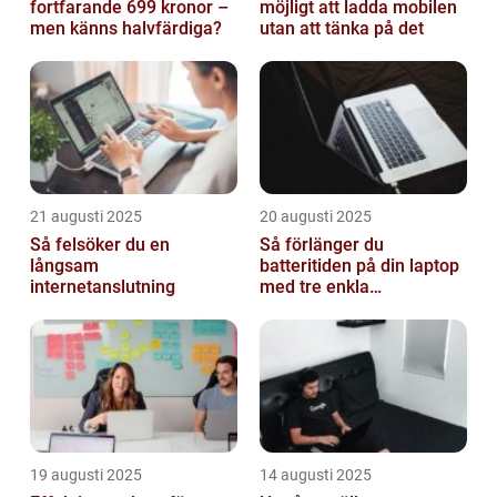
fortfarande 699 kronor –
möjligt att ladda mobilen
men känns halvfärdiga?
utan att tänka på det
21 augusti 2025
20 augusti 2025
Så felsöker du en
Så förlänger du
långsam
batteritiden på din laptop
internetanslutning
med tre enkla
inställningar
19 augusti 2025
14 augusti 2025