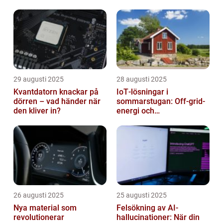
masskonsumenten
29 augusti 2025
28 augusti 2025
Kvantdatorn knackar på
IoT‑lösningar i
dörren – vad händer när
sommarstugan: Off‑grid-
den kliver in?
energi och
solpanelövervakning
26 augusti 2025
25 augusti 2025
Nya material som
Felsökning av AI-
revolutionerar
hallucinationer: När din