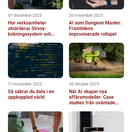
01 december 2025
20 november 2025
Hur verksamheter
AI som Dungeon Master:
utvärderar Sirvoy-
Framtidens
bokningssystem och
improviserade rollspel
andra moderna alternativ
17 november 2025
30 oktober 2025
Så säkrar du data i en
När AI skapar nya
uppkopplad värld
affärsmodeller: Case
studies från oväntade
branscher