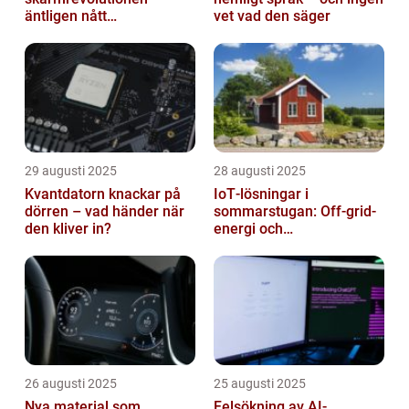
äntligen nått
vet vad den säger
masskonsumenten
29 augusti 2025
28 augusti 2025
Kvantdatorn knackar på
IoT‑lösningar i
dörren – vad händer när
sommarstugan: Off‑grid-
den kliver in?
energi och
solpanelövervakning
26 augusti 2025
25 augusti 2025
Nya material som
Felsökning av AI-