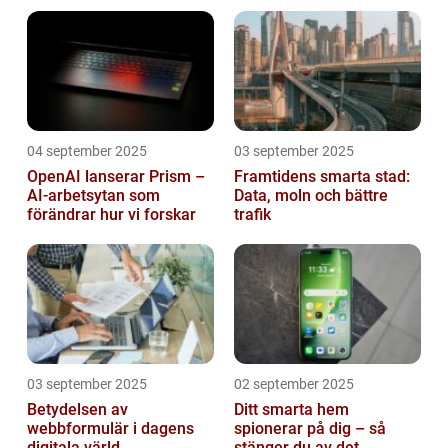
mikrokontroller
04 september 2025
03 september 2025
OpenAI lanserar Prism –
Framtidens smarta stad:
AI-arbetsytan som
Data, moln och bättre
förändrar hur vi forskar
trafik
03 september 2025
02 september 2025
Betydelsen av
Ditt smarta hem
webbformulär i dagens
spionerar på dig – så
digitala värld
stänger du av det