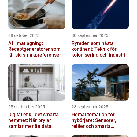
08 oktober 2025
30 september 2025
AI i matlagning:
Rymden som nästa
Receptgeneratorer som
kontinent: Teknik för
lär sig smakpreferenser
kolonisering och industri
25 september 2025
23 september 2025
Digital etik i det smarta
Hemautomation för
hemmet: När prylar
nybörjare: Sensorer,
samlar mer än data
reläer och smarta
triggers