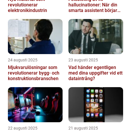
revolutionerar
hallucinationer: När din
elektronikindustrin
smarta assistent börjar
ljuga
24 augusti 2025
23 augusti 2025
Mjukvarulösningar som
Vad händer egentligen
revolutionerar bygg- och
med dina uppgifter vid ett
konstruktionsbranschen
dataintrång?
22 augusti 2025
21 augusti 2025