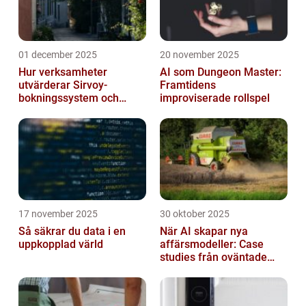
01 december 2025
20 november 2025
Hur verksamheter
AI som Dungeon Master:
utvärderar Sirvoy-
Framtidens
bokningssystem och
improviserade rollspel
andra moderna alternativ
17 november 2025
30 oktober 2025
Så säkrar du data i en
När AI skapar nya
uppkopplad värld
affärsmodeller: Case
studies från oväntade
branscher