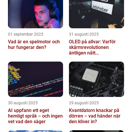
01 september 2025
31 augusti 2025
Vad är en spelmotor och
OLED på allvar: Varför
hur fungerar den?
skärmrevolutionen
äntligen nått
masskonsumenten
30 augusti 2025
29 augusti 2025
AI uppfann ett eget
Kvantdatorn knackar på
hemligt språk – och ingen
dörren – vad händer när
vet vad den säger
den kliver in?