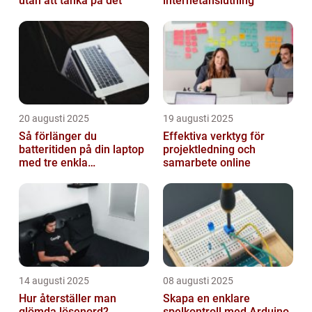
utan att tänka på det
internetanslutning
20 augusti 2025
19 augusti 2025
Så förlänger du
Effektiva verktyg för
batteritiden på din laptop
projektledning och
med tre enkla
samarbete online
inställningar
14 augusti 2025
08 augusti 2025
Hur återställer man
Skapa en enklare
glömda lösenord?
spelkontroll med Arduino