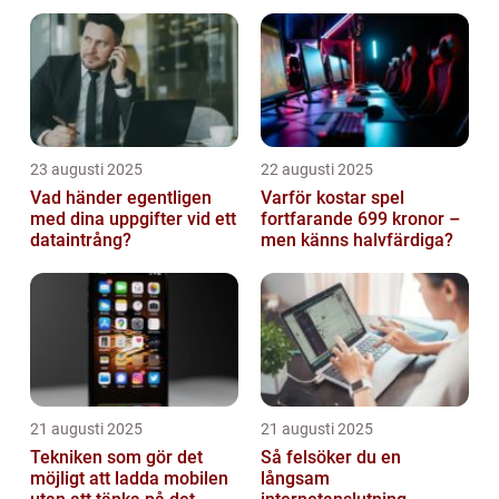
ljuga
23 augusti 2025
22 augusti 2025
Vad händer egentligen
Varför kostar spel
med dina uppgifter vid ett
fortfarande 699 kronor –
dataintrång?
men känns halvfärdiga?
21 augusti 2025
21 augusti 2025
Tekniken som gör det
Så felsöker du en
möjligt att ladda mobilen
långsam