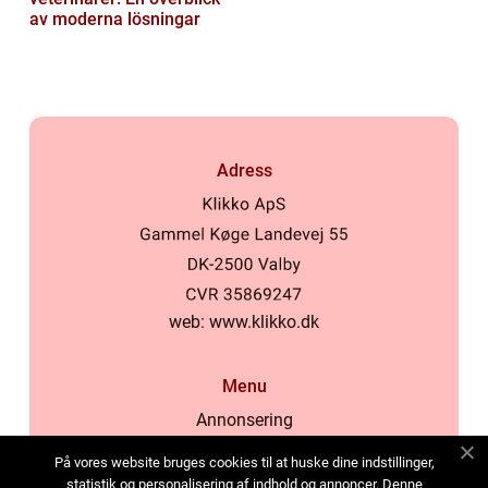
av moderna lösningar
Adress
web:
www.klikko.dk
Menu
Annonsering
Om oss
På vores website bruges cookies til at huske dine indstillinger,
Cookies
statistik og personalisering af indhold og annoncer. Denne