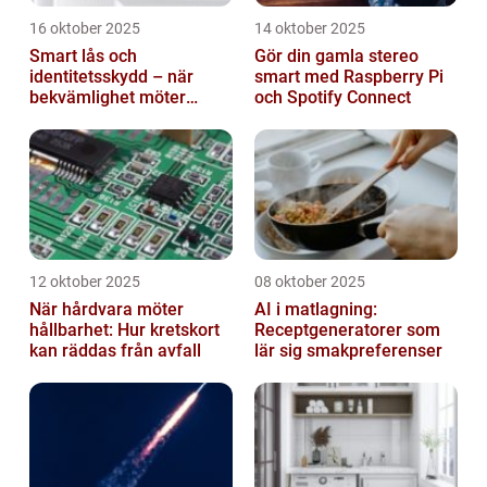
16 oktober 2025
14 oktober 2025
Smart lås och
Gör din gamla stereo
identitetsskydd – när
smart med Raspberry Pi
bekvämlighet möter
och Spotify Connect
risker för intrång
12 oktober 2025
08 oktober 2025
När hårdvara möter
AI i matlagning:
hållbarhet: Hur kretskort
Receptgeneratorer som
kan räddas från avfall
lär sig smakpreferenser