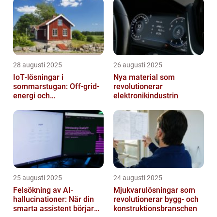
28 augusti 2025
26 augusti 2025
IoT‑lösningar i
Nya material som
sommarstugan: Off‑grid-
revolutionerar
energi och
elektronikindustrin
solpanelövervakning
25 augusti 2025
24 augusti 2025
Felsökning av AI-
Mjukvarulösningar som
hallucinationer: När din
revolutionerar bygg- och
smarta assistent börjar
konstruktionsbranschen