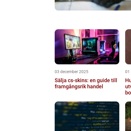
03 december 2025
01
Sälja cs-skins: en guide till
Hu
framgångsrik handel
ut
bo
mo