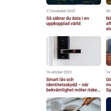
17 november 2025
30
Så säkrar du data i en
Nä
uppkopplad värld
af
st
br
16 oktober 2025
14
Smart lås och
Gö
identitetsskydd – när
me
bekvämlighet möter risker
Sp
för intrång