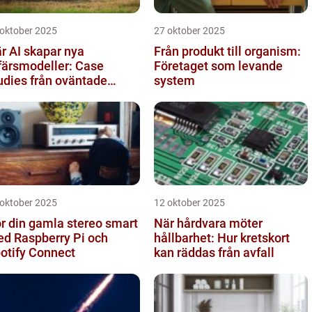
 oktober 2025
27 oktober 2025
r AI skapar nya
Från produkt till organism:
färsmodeller: Case
Företaget som levande
udies från oväntade
system
anscher
 oktober 2025
12 oktober 2025
r din gamla stereo smart
När hårdvara möter
d Raspberry Pi och
hållbarhet: Hur kretskort
otify Connect
kan räddas från avfall