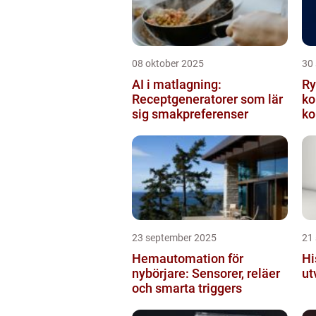
08 oktober 2025
30
AI i matlagning:
Ry
Receptgeneratorer som lär
ko
sig smakpreferenser
ko
23 september 2025
21
Hemautomation för
Hi
nybörjare: Sensorer, reläer
ut
och smarta triggers