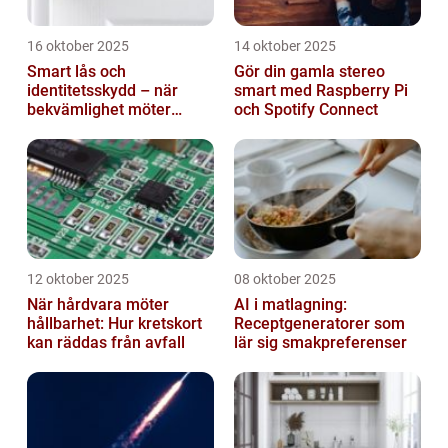
16 oktober 2025
14 oktober 2025
Smart lås och
Gör din gamla stereo
identitetsskydd – när
smart med Raspberry Pi
bekvämlighet möter
och Spotify Connect
risker för intrång
12 oktober 2025
08 oktober 2025
När hårdvara möter
AI i matlagning:
hållbarhet: Hur kretskort
Receptgeneratorer som
kan räddas från avfall
lär sig smakpreferenser