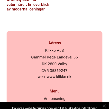
veterinärer: En överblick
av moderna lösningar
Adress
web:
www.klikko.dk
Menu
Annonsering
Om oss
På vores website bruges cookies til at huske dine indstillinger,