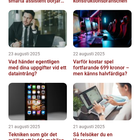
smarta assistent börjar
konstruktionsbranschen
ljuga
23 augusti 2025
22 augusti 2025
Vad händer egentligen
Varför kostar spel
med dina uppgifter vid ett
fortfarande 699 kronor –
dataintrång?
men känns halvfärdiga?
21 augusti 2025
21 augusti 2025
Tekniken som gör det
Så felsöker du en