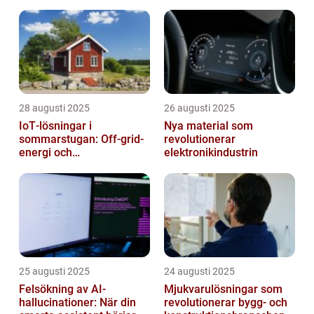
28 augusti 2025
26 augusti 2025
IoT‑lösningar i
Nya material som
sommarstugan: Off‑grid-
revolutionerar
energi och
elektronikindustrin
solpanelövervakning
25 augusti 2025
24 augusti 2025
Felsökning av AI-
Mjukvarulösningar som
hallucinationer: När din
revolutionerar bygg- och