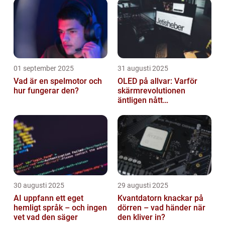
01 september 2025
31 augusti 2025
Vad är en spelmotor och
OLED på allvar: Varför
hur fungerar den?
skärmrevolutionen
äntligen nått
masskonsumenten
30 augusti 2025
29 augusti 2025
AI uppfann ett eget
Kvantdatorn knackar på
hemligt språk – och ingen
dörren – vad händer när
vet vad den säger
den kliver in?