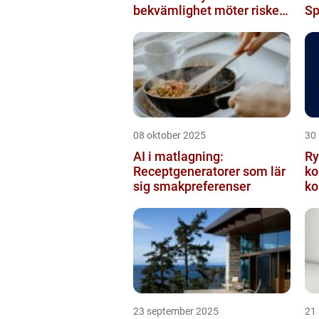
bekvämlighet möter risker
Sp
för intrång
08 oktober 2025
30
AI i matlagning:
Ry
Receptgeneratorer som lär
ko
sig smakpreferenser
ko
23 september 2025
21