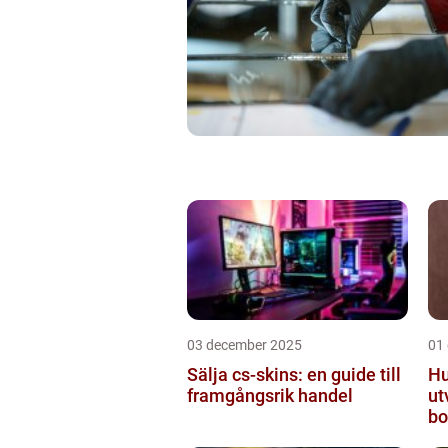
03 december 2025
01
Sälja cs-skins: en guide till
Hu
framgångsrik handel
ut
bo
mo