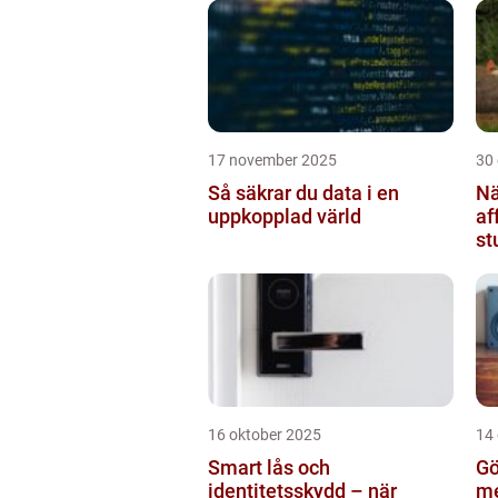
17 november 2025
30
Så säkrar du data i en
Nä
uppkopplad värld
af
st
br
16 oktober 2025
14
Smart lås och
Gö
identitetsskydd – när
me