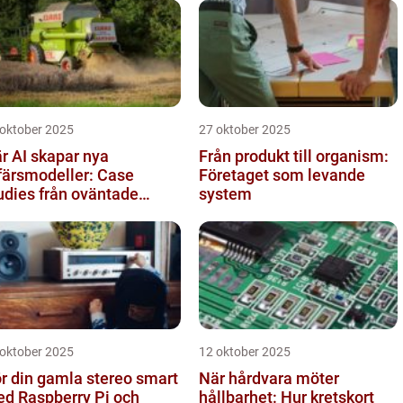
 oktober 2025
27 oktober 2025
r AI skapar nya
Från produkt till organism:
färsmodeller: Case
Företaget som levande
udies från oväntade
system
anscher
 oktober 2025
12 oktober 2025
r din gamla stereo smart
När hårdvara möter
d Raspberry Pi och
hållbarhet: Hur kretskort