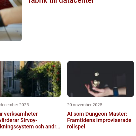
fabrik till datacenter
 december 2025
20 november 2025
r verksamheter
AI som Dungeon Master:
värderar Sirvoy-
Framtidens improviserade
kningssystem och andra
rollspel
derna alternativ