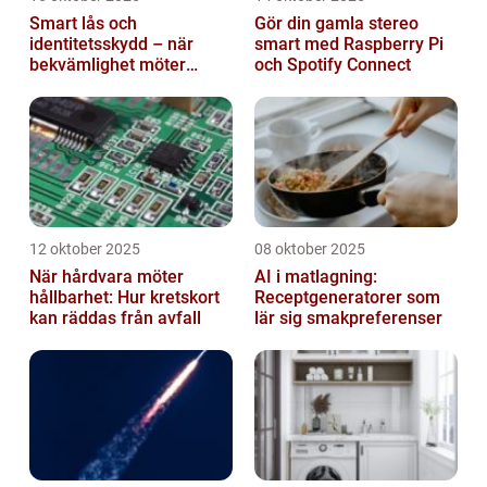
Smart lås och
Gör din gamla stereo
identitetsskydd – när
smart med Raspberry Pi
bekvämlighet möter
och Spotify Connect
risker för intrång
12 oktober 2025
08 oktober 2025
När hårdvara möter
AI i matlagning:
hållbarhet: Hur kretskort
Receptgeneratorer som
kan räddas från avfall
lär sig smakpreferenser