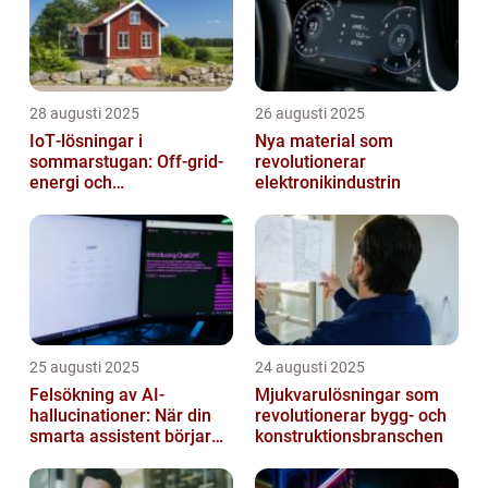
28 augusti 2025
26 augusti 2025
IoT‑lösningar i
Nya material som
sommarstugan: Off‑grid-
revolutionerar
energi och
elektronikindustrin
solpanelövervakning
25 augusti 2025
24 augusti 2025
Felsökning av AI-
Mjukvarulösningar som
hallucinationer: När din
revolutionerar bygg- och
smarta assistent börjar
konstruktionsbranschen
ljuga