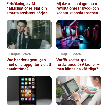
Felsökning av AI-
Mjukvarulösningar som
hallucinationer: När din
revolutionerar bygg- och
smarta assistent börjar
konstruktionsbranschen
ljuga
23 augusti 2025
22 augusti 2025
Vad händer egentligen
Varför kostar spel
med dina uppgifter vid ett
fortfarande 699 kronor –
dataintrång?
men känns halvfärdiga?