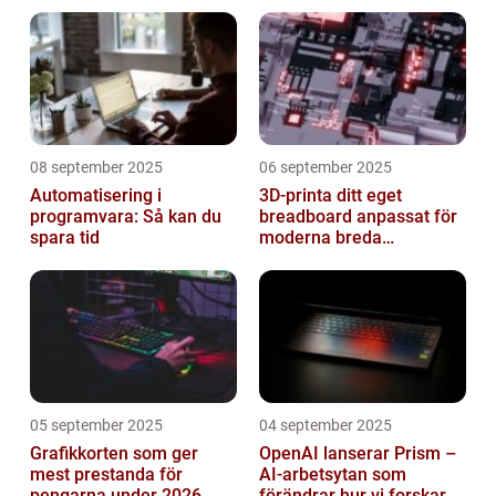
08 september 2025
06 september 2025
Automatisering i
3D-printa ditt eget
programvara: Så kan du
breadboard anpassat för
spara tid
moderna breda
mikrokontroller
05 september 2025
04 september 2025
Grafikkorten som ger
OpenAI lanserar Prism –
mest prestanda för
AI-arbetsytan som
pengarna under 2026
förändrar hur vi forskar