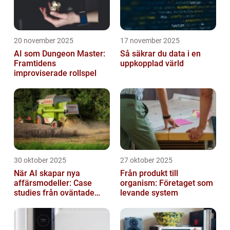
20 november 2025
17 november 2025
AI som Dungeon Master:
Så säkrar du data i en
Framtidens
uppkopplad värld
improviserade rollspel
30 oktober 2025
27 oktober 2025
När AI skapar nya
Från produkt till
affärsmodeller: Case
organism: Företaget som
studies från oväntade
levande system
branscher