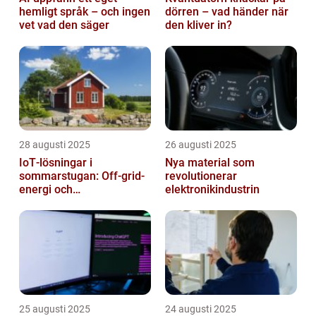
hemligt språk – och ingen
dörren – vad händer när
vet vad den säger
den kliver in?
28 augusti 2025
26 augusti 2025
IoT‑lösningar i
Nya material som
sommarstugan: Off‑grid-
revolutionerar
energi och
elektronikindustrin
solpanelövervakning
25 augusti 2025
24 augusti 2025