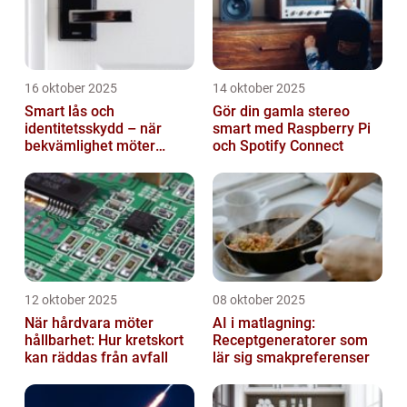
16 oktober 2025
14 oktober 2025
Smart lås och
Gör din gamla stereo
identitetsskydd – när
smart med Raspberry Pi
bekvämlighet möter
och Spotify Connect
risker för intrång
12 oktober 2025
08 oktober 2025
När hårdvara möter
AI i matlagning:
hållbarhet: Hur kretskort
Receptgeneratorer som
kan räddas från avfall
lär sig smakpreferenser