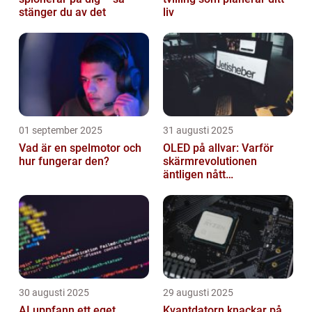
stänger du av det
liv
01 september 2025
31 augusti 2025
Vad är en spelmotor och
OLED på allvar: Varför
hur fungerar den?
skärmrevolutionen
äntligen nått
masskonsumenten
30 augusti 2025
29 augusti 2025
AI uppfann ett eget
Kvantdatorn knackar på