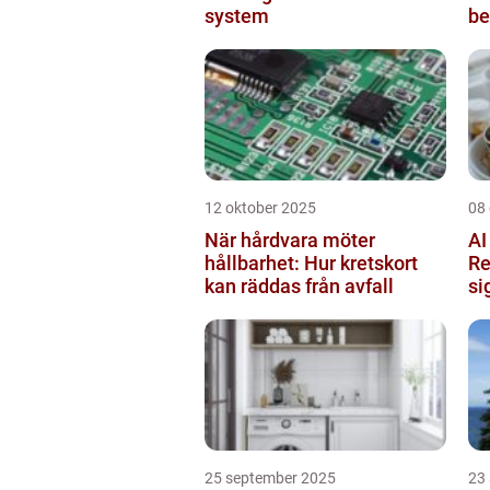
system
be
fö
12 oktober 2025
08
När hårdvara möter
AI
hållbarhet: Hur kretskort
Re
kan räddas från avfall
si
25 september 2025
23