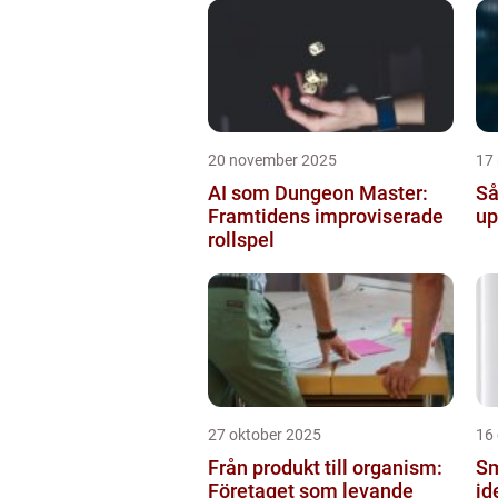
20 november 2025
17
AI som Dungeon Master:
Så
Framtidens improviserade
up
rollspel
27 oktober 2025
16
Från produkt till organism:
Sm
Företaget som levande
id