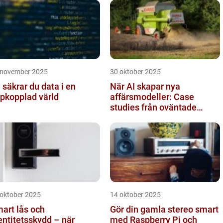
 november 2025
30 oktober 2025
 säkrar du data i en
När AI skapar nya
pkopplad värld
affärsmodeller: Case
studies från oväntade
branscher
 oktober 2025
14 oktober 2025
art lås och
Gör din gamla stereo smart
entitetsskydd – när
med Raspberry Pi och