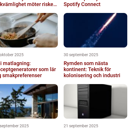
kvämlighet möter risker
Spotify Connect
r intrång
 oktober 2025
30 september 2025
 i matlagning:
Rymden som nästa
ceptgeneratorer som lär
kontinent: Teknik för
g smakpreferenser
kolonisering och industri
 september 2025
21 september 2025