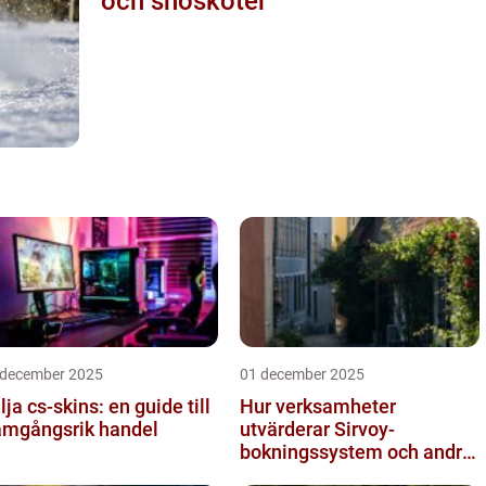
och snöskoter
 december 2025
01 december 2025
lja cs-skins: en guide till
Hur verksamheter
amgångsrik handel
utvärderar Sirvoy-
bokningssystem och andra
moderna alternativ