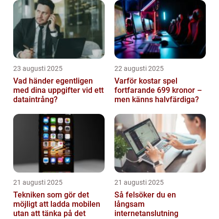
23 augusti 2025
22 augusti 2025
Vad händer egentligen
Varför kostar spel
med dina uppgifter vid ett
fortfarande 699 kronor –
dataintrång?
men känns halvfärdiga?
21 augusti 2025
21 augusti 2025
Tekniken som gör det
Så felsöker du en
möjligt att ladda mobilen
långsam
utan att tänka på det
internetanslutning