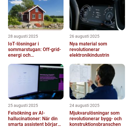
28 augusti 2025
26 augusti 2025
IoT‑lösningar i
Nya material som
sommarstugan: Off‑grid-
revolutionerar
energi och
elektronikindustrin
solpanelövervakning
25 augusti 2025
24 augusti 2025
Felsökning av AI-
Mjukvarulösningar som
hallucinationer: När din
revolutionerar bygg- och
smarta assistent börjar
konstruktionsbranschen
ljuga