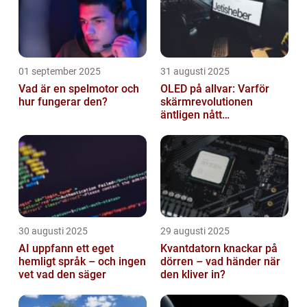
01 september 2025
31 augusti 2025
Vad är en spelmotor och
OLED på allvar: Varför
hur fungerar den?
skärmrevolutionen
äntligen nått
masskonsumenten
30 augusti 2025
29 augusti 2025
AI uppfann ett eget
Kvantdatorn knackar på
hemligt språk – och ingen
dörren – vad händer när
vet vad den säger
den kliver in?