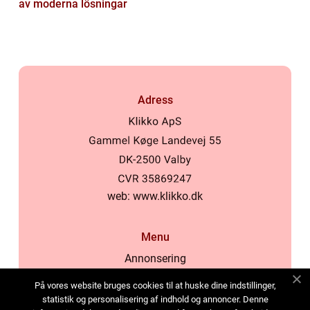
av moderna lösningar
Adress
web:
www.klikko.dk
Menu
Annonsering
Om oss
På vores website bruges cookies til at huske dine indstillinger,
Cookies
statistik og personalisering af indhold og annoncer. Denne