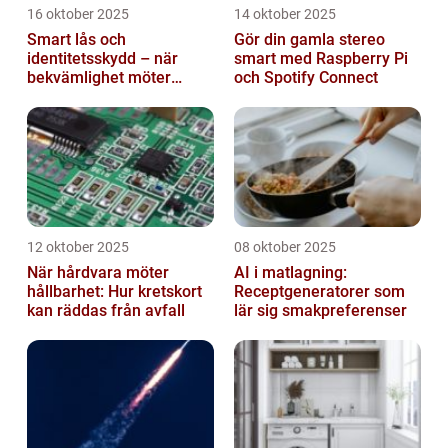
16 oktober 2025
14 oktober 2025
Smart lås och
Gör din gamla stereo
identitetsskydd – när
smart med Raspberry Pi
bekvämlighet möter
och Spotify Connect
risker för intrång
12 oktober 2025
08 oktober 2025
När hårdvara möter
AI i matlagning:
hållbarhet: Hur kretskort
Receptgeneratorer som
kan räddas från avfall
lär sig smakpreferenser