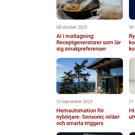
08 oktober 2025
30
AI i matlagning:
Ry
Receptgeneratorer som lär
ko
sig smakpreferenser
ko
23 september 2025
21
Hemautomation för
Hi
nybörjare: Sensorer, reläer
ut
och smarta triggers