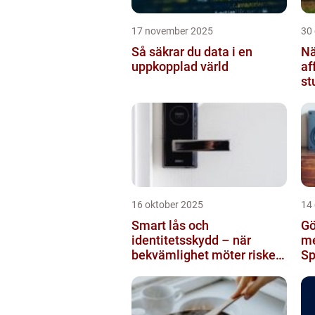
17 november 2025
30
Så säkrar du data i en
Nä
uppkopplad värld
af
st
br
16 oktober 2025
14
Smart lås och
Gö
identitetsskydd – när
me
bekvämlighet möter risker
Sp
för intrång