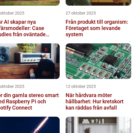
 oktober 2025
27 oktober 2025
r AI skapar nya
Från produkt till organism:
färsmodeller: Case
Företaget som levande
udies från oväntade
system
anscher
 oktober 2025
12 oktober 2025
r din gamla stereo smart
När hårdvara möter
d Raspberry Pi och
hållbarhet: Hur kretskort
otify Connect
kan räddas från avfall