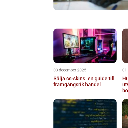
03 december 2025
01
Sälja cs-skins: en guide till
Hu
framgångsrik handel
ut
bo
mo