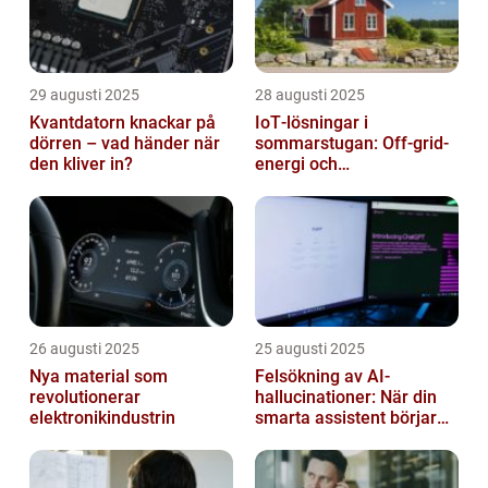
29 augusti 2025
28 augusti 2025
Kvantdatorn knackar på
IoT‑lösningar i
dörren – vad händer när
sommarstugan: Off‑grid-
den kliver in?
energi och
solpanelövervakning
26 augusti 2025
25 augusti 2025
Nya material som
Felsökning av AI-
revolutionerar
hallucinationer: När din
elektronikindustrin
smarta assistent börjar
ljuga