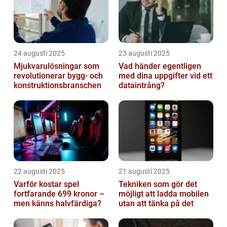
24 augusti 2025
23 augusti 2025
Mjukvarulösningar som
Vad händer egentligen
revolutionerar bygg- och
med dina uppgifter vid ett
konstruktionsbranschen
dataintrång?
22 augusti 2025
21 augusti 2025
Varför kostar spel
Tekniken som gör det
fortfarande 699 kronor –
möjligt att ladda mobilen
men känns halvfärdiga?
utan att tänka på det