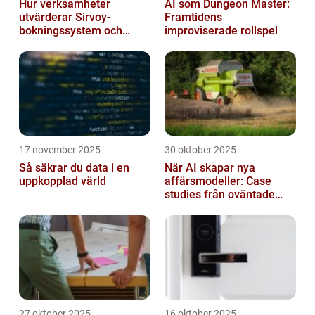
Hur verksamheter
AI som Dungeon Master:
utvärderar Sirvoy-
Framtidens
bokningssystem och
improviserade rollspel
andra moderna alternativ
17 november 2025
30 oktober 2025
Så säkrar du data i en
När AI skapar nya
uppkopplad värld
affärsmodeller: Case
studies från oväntade
branscher
27 oktober 2025
16 oktober 2025