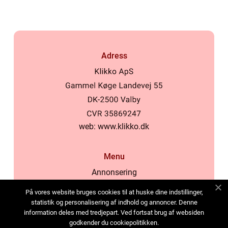
Adress
web:
www.klikko.dk
Menu
Annonsering
Om oss
På vores website bruges cookies til at huske dine indstillinger,
Cookies
statistik og personalisering af indhold og annoncer. Denne
information deles med tredjepart. Ved fortsat brug af websiden
Kontakta oss
godkender du cookiepolitikken.
Sitemap