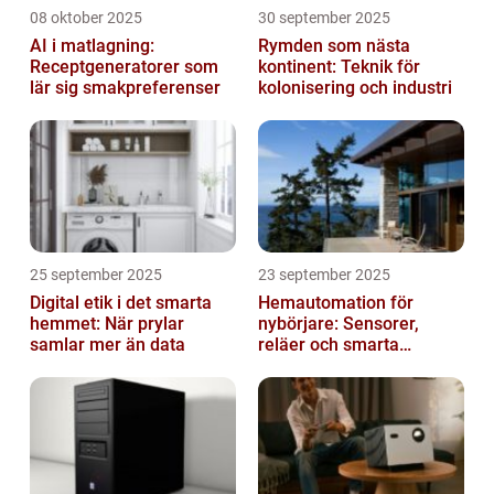
08 oktober 2025
30 september 2025
AI i matlagning:
Rymden som nästa
Receptgeneratorer som
kontinent: Teknik för
lär sig smakpreferenser
kolonisering och industri
25 september 2025
23 september 2025
Digital etik i det smarta
Hemautomation för
hemmet: När prylar
nybörjare: Sensorer,
samlar mer än data
reläer och smarta
triggers