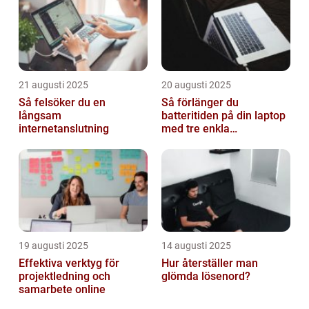
21 augusti 2025
20 augusti 2025
Så felsöker du en
Så förlänger du
långsam
batteritiden på din laptop
internetanslutning
med tre enkla
inställningar
19 augusti 2025
14 augusti 2025
Effektiva verktyg för
Hur återställer man
projektledning och
glömda lösenord?
samarbete online