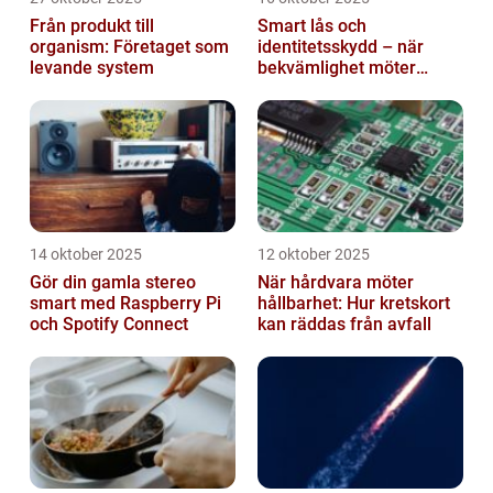
Från produkt till
Smart lås och
organism: Företaget som
identitetsskydd – när
levande system
bekvämlighet möter
risker för intrång
14 oktober 2025
12 oktober 2025
Gör din gamla stereo
När hårdvara möter
smart med Raspberry Pi
hållbarhet: Hur kretskort
och Spotify Connect
kan räddas från avfall