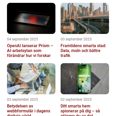
mikrokontroller
04 september 2025
03 september 2025
OpenAI lanserar Prism –
Framtidens smarta stad:
AI-arbetsytan som
Data, moln och bättre
förändrar hur vi forskar
trafik
03 september 2025
02 september 2025
Betydelsen av
Ditt smarta hem
webbformulär i dagens
spionerar på dig – så
digitala värld
stänger du av det