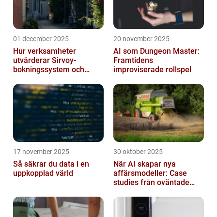
01 december 2025
20 november 2025
Hur verksamheter
AI som Dungeon Master:
utvärderar Sirvoy-
Framtidens
bokningssystem och
improviserade rollspel
andra moderna alternativ
17 november 2025
30 oktober 2025
Så säkrar du data i en
När AI skapar nya
uppkopplad värld
affärsmodeller: Case
studies från oväntade
branscher