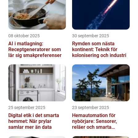
08 oktober 2025
30 september 2025
AI i matlagning:
Rymden som nästa
Receptgeneratorer som
kontinent: Teknik för
lär sig smakpreferenser
kolonisering och industri
25 september 2025
23 september 2025
Digital etik i det smarta
Hemautomation för
hemmet: När prylar
nybörjare: Sensorer,
samlar mer än data
reläer och smarta
triggers