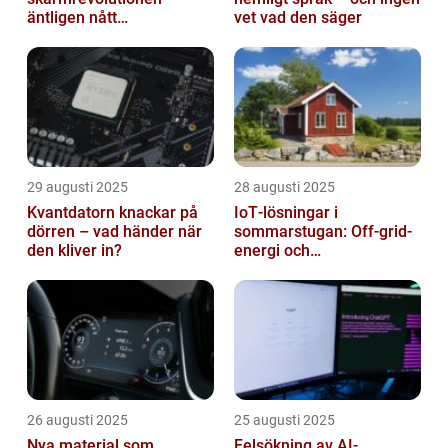
äntligen nått
vet vad den säger
masskonsumenten
29 augusti 2025
28 augusti 2025
Kvantdatorn knackar på
IoT‑lösningar i
dörren – vad händer när
sommarstugan: Off‑grid-
den kliver in?
energi och
solpanelövervakning
26 augusti 2025
25 augusti 2025
Nya material som
Felsökning av AI-