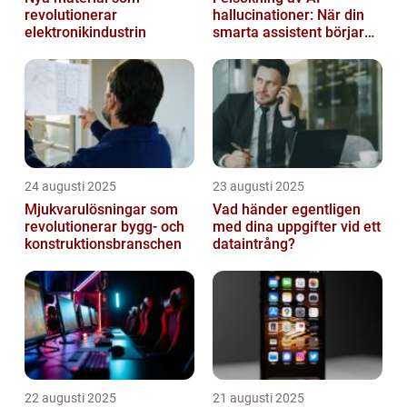
revolutionerar
hallucinationer: När din
elektronikindustrin
smarta assistent börjar
ljuga
24 augusti 2025
23 augusti 2025
Mjukvarulösningar som
Vad händer egentligen
revolutionerar bygg- och
med dina uppgifter vid ett
konstruktionsbranschen
dataintrång?
22 augusti 2025
21 augusti 2025