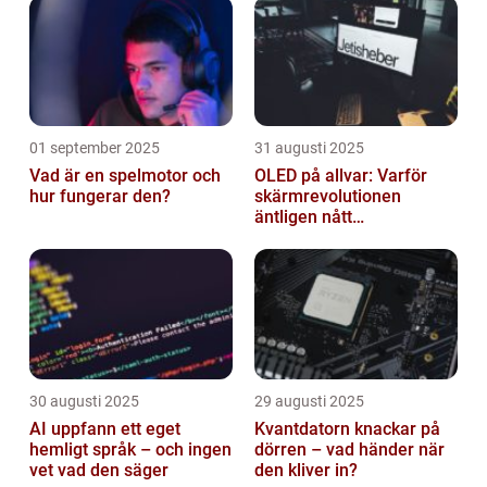
01 september 2025
31 augusti 2025
Vad är en spelmotor och
OLED på allvar: Varför
hur fungerar den?
skärmrevolutionen
äntligen nått
masskonsumenten
30 augusti 2025
29 augusti 2025
AI uppfann ett eget
Kvantdatorn knackar på
hemligt språk – och ingen
dörren – vad händer när
vet vad den säger
den kliver in?