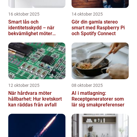
16 oktober 2025
14 oktober 2025
Smart lås och
Gör din gamla stereo
identitetsskydd – när
smart med Raspberry Pi
bekvämlighet möter
och Spotify Connect
risker för intrång
12 oktober 2025
08 oktober 2025
När hårdvara möter
AI i matlagning:
hållbarhet: Hur kretskort
Receptgeneratorer som
kan räddas från avfall
lär sig smakpreferenser