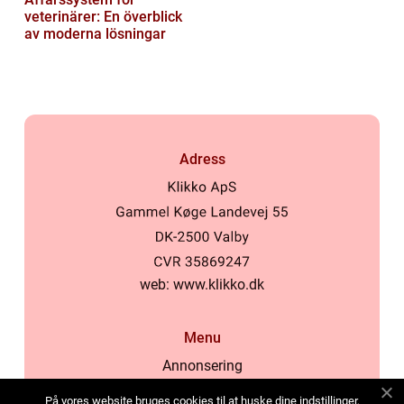
veterinärer: En överblick
av moderna lösningar
Adress
web:
www.klikko.dk
Menu
Annonsering
Om oss
På vores website bruges cookies til at huske dine indstillinger,