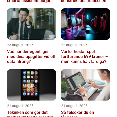
smarta assistent börjar
konstruktionsbranschen
ljuga
23 augusti 2025
22 augusti 2025
Vad händer egentligen
Varför kostar spel
med dina uppgifter vid ett
fortfarande 699 kronor –
dataintrång?
men känns halvfärdiga?
21 augusti 2025
21 augusti 2025
Tekniken som gör det
Så felsöker du en