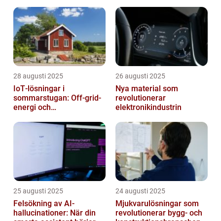
28 augusti 2025
26 augusti 2025
IoT‑lösningar i
Nya material som
sommarstugan: Off‑grid-
revolutionerar
energi och
elektronikindustrin
solpanelövervakning
25 augusti 2025
24 augusti 2025
Felsökning av AI-
Mjukvarulösningar som
hallucinationer: När din
revolutionerar bygg- och