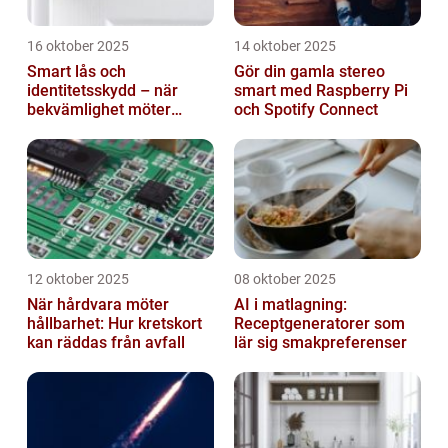
16 oktober 2025
14 oktober 2025
Smart lås och
Gör din gamla stereo
identitetsskydd – när
smart med Raspberry Pi
bekvämlighet möter
och Spotify Connect
risker för intrång
12 oktober 2025
08 oktober 2025
När hårdvara möter
AI i matlagning:
hållbarhet: Hur kretskort
Receptgeneratorer som
kan räddas från avfall
lär sig smakpreferenser