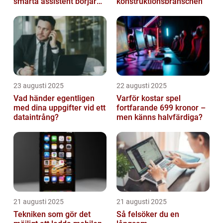
smarta assistent börjar
konstruktionsbranschen
ljuga
23 augusti 2025
22 augusti 2025
Vad händer egentligen
Varför kostar spel
med dina uppgifter vid ett
fortfarande 699 kronor –
dataintrång?
men känns halvfärdiga?
21 augusti 2025
21 augusti 2025
Tekniken som gör det
Så felsöker du en