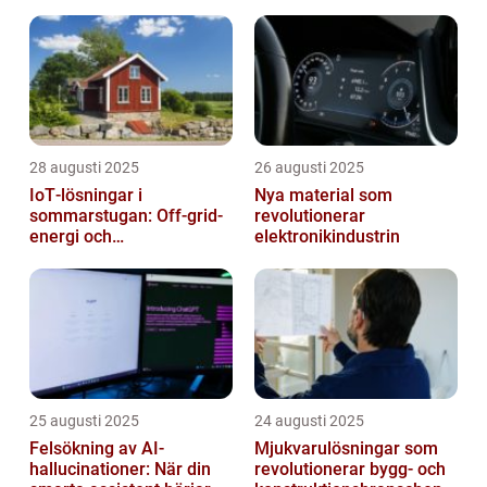
28 augusti 2025
26 augusti 2025
IoT‑lösningar i
Nya material som
sommarstugan: Off‑grid-
revolutionerar
energi och
elektronikindustrin
solpanelövervakning
25 augusti 2025
24 augusti 2025
Felsökning av AI-
Mjukvarulösningar som
hallucinationer: När din
revolutionerar bygg- och