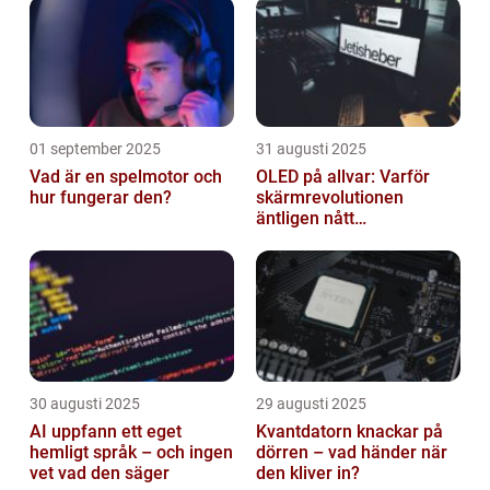
01 september 2025
31 augusti 2025
Vad är en spelmotor och
OLED på allvar: Varför
hur fungerar den?
skärmrevolutionen
äntligen nått
masskonsumenten
30 augusti 2025
29 augusti 2025
AI uppfann ett eget
Kvantdatorn knackar på
hemligt språk – och ingen
dörren – vad händer när
vet vad den säger
den kliver in?