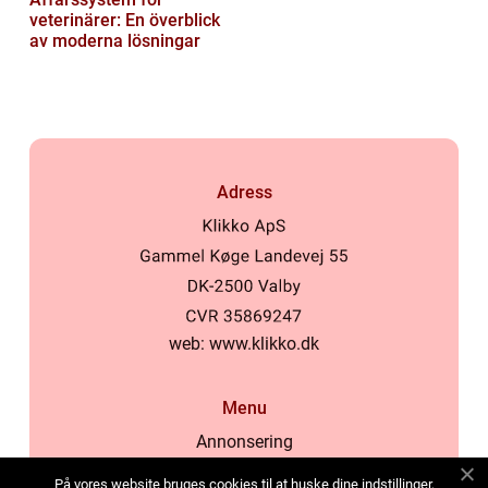
veterinärer: En överblick
av moderna lösningar
Adress
web:
www.klikko.dk
Menu
Annonsering
Om oss
På vores website bruges cookies til at huske dine indstillinger,