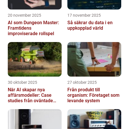
20 november 2025
17 november 2025
AI som Dungeon Master:
Så säkrar du data i en
Framtidens
uppkopplad värld
improviserade rollspel
30 oktober 2025
27 oktober 2025
När AI skapar nya
Från produkt till
affärsmodeller: Case
organism: Företaget som
studies från oväntade
levande system
branscher