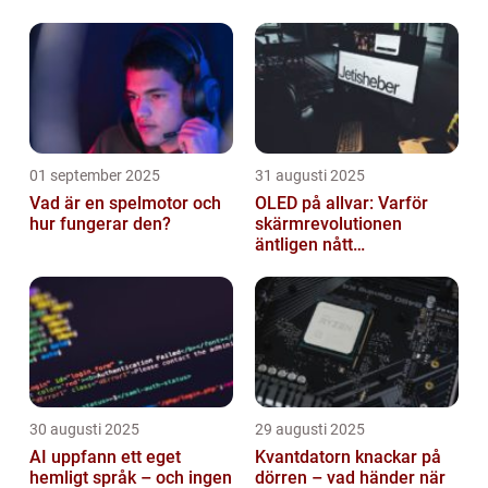
01 september 2025
31 augusti 2025
Vad är en spelmotor och
OLED på allvar: Varför
hur fungerar den?
skärmrevolutionen
äntligen nått
masskonsumenten
30 augusti 2025
29 augusti 2025
AI uppfann ett eget
Kvantdatorn knackar på
hemligt språk – och ingen
dörren – vad händer när