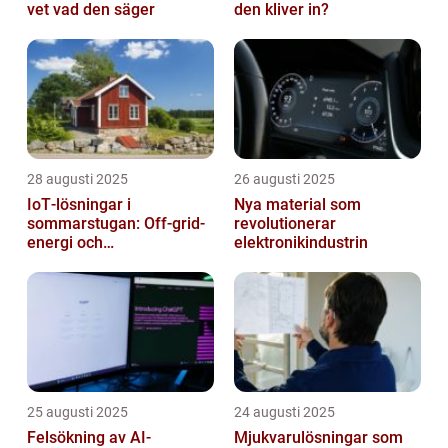
vet vad den säger
den kliver in?
28 augusti 2025
26 augusti 2025
IoT‑lösningar i
Nya material som
sommarstugan: Off‑grid-
revolutionerar
energi och
elektronikindustrin
solpanelövervakning
25 augusti 2025
24 augusti 2025
Felsökning av AI-
Mjukvarulösningar som