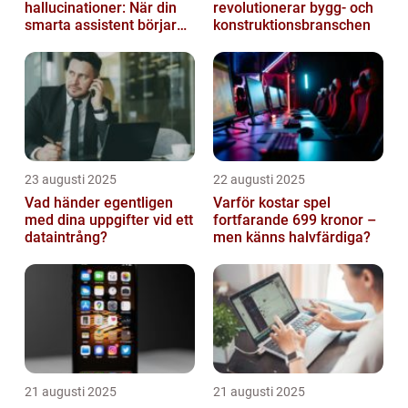
hallucinationer: När din
revolutionerar bygg- och
smarta assistent börjar
konstruktionsbranschen
ljuga
23 augusti 2025
22 augusti 2025
Vad händer egentligen
Varför kostar spel
med dina uppgifter vid ett
fortfarande 699 kronor –
dataintrång?
men känns halvfärdiga?
21 augusti 2025
21 augusti 2025