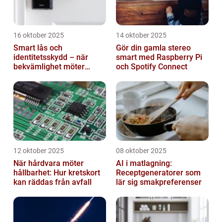
16 oktober 2025
14 oktober 2025
Smart lås och
Gör din gamla stereo
identitetsskydd – när
smart med Raspberry Pi
bekvämlighet möter
och Spotify Connect
risker för intrång
12 oktober 2025
08 oktober 2025
När hårdvara möter
AI i matlagning:
hållbarhet: Hur kretskort
Receptgeneratorer som
kan räddas från avfall
lär sig smakpreferenser