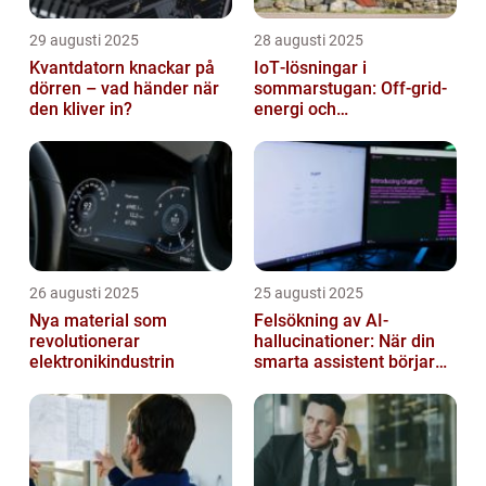
29 augusti 2025
28 augusti 2025
Kvantdatorn knackar på
IoT‑lösningar i
dörren – vad händer när
sommarstugan: Off‑grid-
den kliver in?
energi och
solpanelövervakning
26 augusti 2025
25 augusti 2025
Nya material som
Felsökning av AI-
revolutionerar
hallucinationer: När din
elektronikindustrin
smarta assistent börjar
ljuga