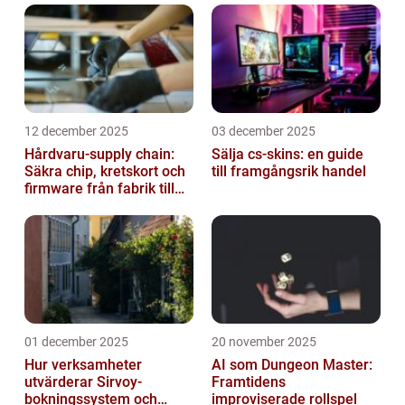
12 december 2025
03 december 2025
Hårdvaru-supply chain:
Sälja cs-skins: en guide
Säkra chip, kretskort och
till framgångsrik handel
firmware från fabrik till
datacenter
01 december 2025
20 november 2025
Hur verksamheter
AI som Dungeon Master:
utvärderar Sirvoy-
Framtidens
bokningssystem och
improviserade rollspel