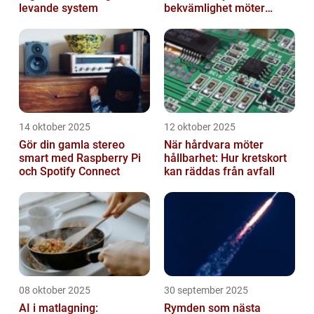
levande system
bekvämlighet möter
risker för intrång
14 oktober 2025
12 oktober 2025
Gör din gamla stereo
När hårdvara möter
smart med Raspberry Pi
hållbarhet: Hur kretskort
och Spotify Connect
kan räddas från avfall
08 oktober 2025
30 september 2025
AI i matlagning:
Rymden som nästa