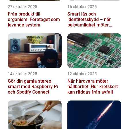
27 oktober 2025
16 oktober 2025
Från produkt till
Smart lås och
organism: Företaget som
identitetsskydd – när
levande system
bekvämlighet möter
risker för intrång
14 oktober 2025
12 oktober 2025
Gör din gamla stereo
När hårdvara möter
smart med Raspberry Pi
hållbarhet: Hur kretskort
och Spotify Connect
kan räddas från avfall