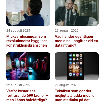
24 augusti 2025
23 augusti 2025
Mjukvarulösningar som
Vad händer egentligen
revolutionerar bygg- och
med dina uppgifter vid ett
konstruktionsbranschen
dataintrång?
22 augusti 2025
21 augusti 2025
Varför kostar spel
Tekniken som gör det
fortfarande 699 kronor –
möjligt att ladda mobilen
men känns halvfärdiga?
utan att tänka på det