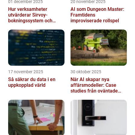
01 december 2025
20 november 2025
Hur verksamheter
AI som Dungeon Master:
utvärderar Sirvoy-
Framtidens
bokningssystem och
improviserade rollspel
andra moderna alternativ
17 november 2025
30 oktober 2025
Så säkrar du data i en
När AI skapar nya
uppkopplad värld
affärsmodeller: Case
studies från oväntade
branscher