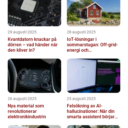
29 augusti 2025
28 augusti 2025
Kvantdatorn knackar på
IoT‑lösningar i
dörren – vad händer när
sommarstugan: Off‑grid-
den kliver in?
energi och
solpanelövervakning
26 augusti 2025
25 augusti 2025
Nya material som
Felsökning av AI-
revolutionerar
hallucinationer: När din
elektronikindustrin
smarta assistent börjar
ljuga