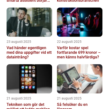
smarta assistent börjar
konstruktionsbranschen
ljuga
23 augusti 2025
22 augusti 2025
Vad händer egentligen
Varför kostar spel
med dina uppgifter vid ett
fortfarande 699 kronor –
dataintrång?
men känns halvfärdiga?
21 augusti 2025
21 augusti 2025
Tekniken som gör det
Så felsöker du en