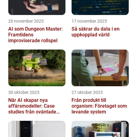
20 november 2025
17 november 2025
AI som Dungeon Master:
Så säkrar du data i en
Framtidens
uppkopplad värld
improviserade rollspel
30 oktober 2025
27 oktober 2025
När AI skapar nya
Från produkt till
affärsmodeller: Case
organism: Företaget som
studies från oväntade
levande system
branscher