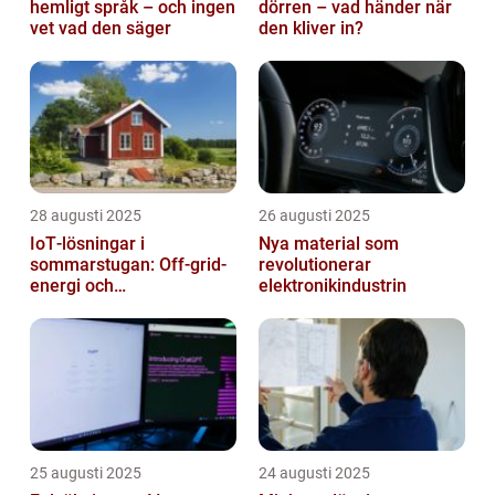
hemligt språk – och ingen
dörren – vad händer när
vet vad den säger
den kliver in?
28 augusti 2025
26 augusti 2025
IoT‑lösningar i
Nya material som
sommarstugan: Off‑grid-
revolutionerar
energi och
elektronikindustrin
solpanelövervakning
25 augusti 2025
24 augusti 2025