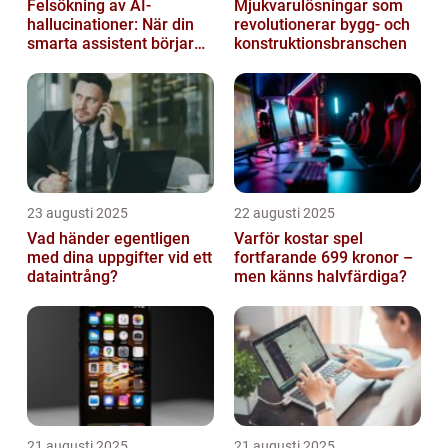
Felsökning av AI-
Mjukvarulösningar som
hallucinationer: När din
revolutionerar bygg- och
smarta assistent börjar
konstruktionsbranschen
ljuga
23 augusti 2025
22 augusti 2025
Vad händer egentligen
Varför kostar spel
med dina uppgifter vid ett
fortfarande 699 kronor –
dataintrång?
men känns halvfärdiga?
21 augusti 2025
21 augusti 2025