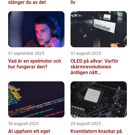
stänger du av det
liv
01 september 2025
31 augusti 2025
Vad är en spelmotor och
OLED på allvar: Varför
hur fungerar den?
skärmrevolutionen
äntligen nått
masskonsumenten
30 augusti 2025
29 augusti 2025
AI uppfann ett eget
Kvantdatorn knackar på