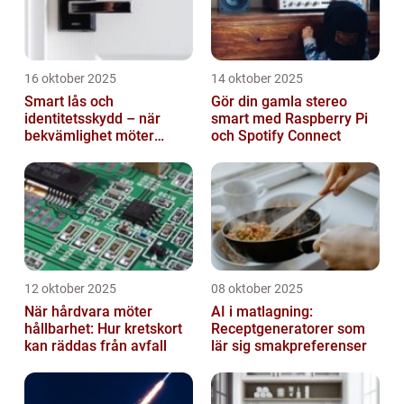
16 oktober 2025
14 oktober 2025
Smart lås och
Gör din gamla stereo
identitetsskydd – när
smart med Raspberry Pi
bekvämlighet möter
och Spotify Connect
risker för intrång
12 oktober 2025
08 oktober 2025
När hårdvara möter
AI i matlagning:
hållbarhet: Hur kretskort
Receptgeneratorer som
kan räddas från avfall
lär sig smakpreferenser